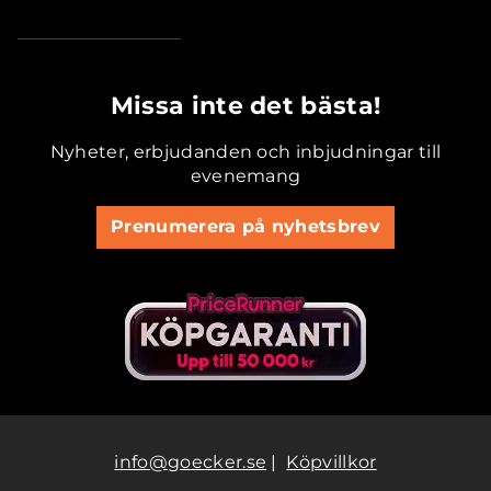
.............................................
Missa inte det bästa!
Nyheter, erbjudanden och inbjudningar till
evenemang
Prenumerera på nyhetsbrev
info@goecker.se
|
Köpvillkor