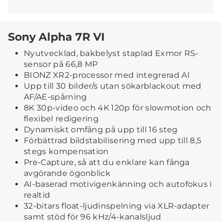
Sony Alpha 7R VI
Nyutvecklad, bakbelyst staplad Exmor RS-
sensor på 66,8 MP
BIONZ XR2-processor med integrerad AI
Upp till 30 bilder/s utan sökarblackout med
AF/AE-spårning
8K 30p-video och 4K 120p för slowmotion och
flexibel redigering
Dynamiskt omfång på upp till 16 steg
Förbättrad bildstabilisering med upp till 8,5
stegs kompensation
Pre-Capture, så att du enklare kan fånga
avgörande ögonblick
AI-baserad motivigenkänning och autofokus i
realtid
32-bitars float-ljudinspelning via XLR-adapter
samt stöd för 96 kHz/4-kanalsljud