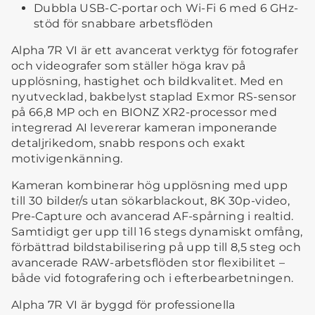
Dubbla USB-C-portar och Wi-Fi 6 med 6 GHz-
stöd för snabbare arbetsflöden
Alpha 7R VI är ett avancerat verktyg för fotografer
och videografer som ställer höga krav på
upplösning, hastighet och bildkvalitet. Med en
nyutvecklad, bakbelyst staplad Exmor RS-sensor
på 66,8 MP och en BIONZ XR2-processor med
integrerad AI levererar kameran imponerande
detaljrikedom, snabb respons och exakt
motivigenkänning.
Kameran kombinerar hög upplösning med upp
till 30 bilder/s utan sökarblackout, 8K 30p-video,
Pre-Capture och avancerad AF-spårning i realtid.
Samtidigt ger upp till 16 stegs dynamiskt omfång,
förbättrad bildstabilisering på upp till 8,5 steg och
avancerade RAW-arbetsflöden stor flexibilitet –
både vid fotografering och i efterbearbetningen.
Alpha 7R VI är byggd för professionella