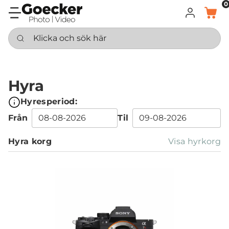
0
LOGGA IN
KORG
Klicka och sök här
Hyra
Hyresperiod:
Från
Til
Hyra korg
Visa hyrkorg