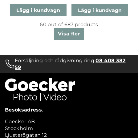
Lägg i kundvagn
Lägg i kundvagn
60 out of 687 products
Visa fler
Försäljning och rådgivning ring
08 408 382
59
Besöksadress
:
Goecker AB
Stockholm
Ljusterögatan 12