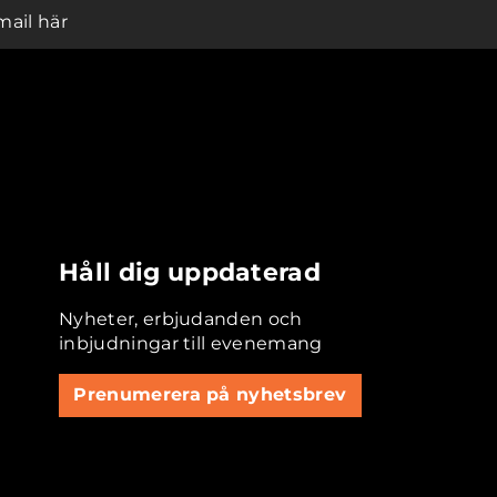
mail här
Håll dig uppdaterad
Nyheter, erbjudanden och
inbjudningar till evenemang
Prenumerera på nyhetsbrev