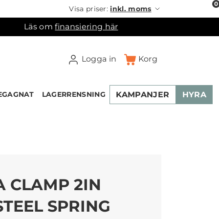
0
Visa priser:
inkl. moms
Läs om
finansiering här
Logga in
Korg
KAMPANJER
HYRA
EGAGNAT
LAGERRENSNING
×
ukorgen
A CLAMP 2IN
STEEL SPRING