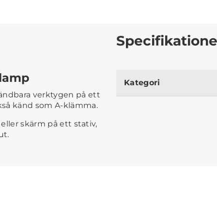
Specifikatione
clamp
Kategori
ändbara verktygen på ett
också känd som A-klämma.
eller skärm på ett stativ,
ut.