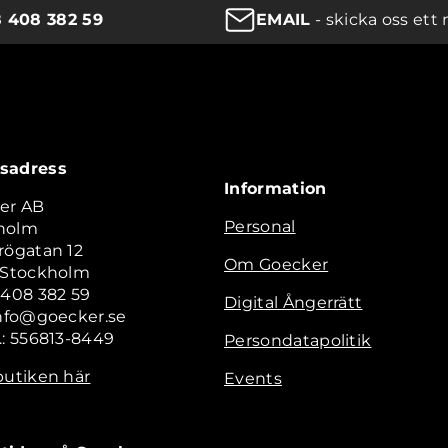
8 408 382 59
EMAIL
- skicka oss ett 
sadress
Information
er AB
Personal
holm
rögatan 12
Om Goecker
2 Stockholm
 408 382 59
Digital Ångerrätt
info@goecker.se
.: 556813-8449
Persondatapolitik
butiken här
Events