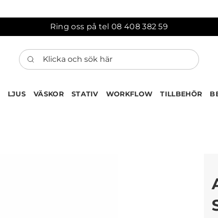
Ring oss på tel 08 408 382 59
Klicka och sök här
LJUS
VÄSKOR
STATIV
WORKFLOW
TILLBEHÖR
B
ten har nu lagts till i var
Gå till korgen
Köps ofta tillsammans med