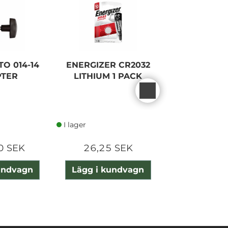
O 014-14
ENERGIZER CR2032
NANL
TER
LITHIUM 1 PACK
EXTENSION
10 METER
DYNO 6
I lager
I lager
0 SEK
26,25 SEK
2 300,0
undvagn
Lägg i kundvagn
Lägg i ku