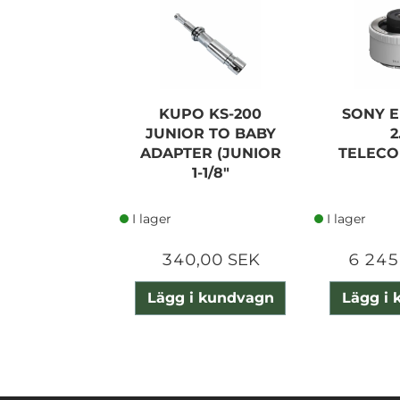
KUPO KS-200
SONY E
JUNIOR TO BABY
2
ADAPTER (JUNIOR
TELEC
1-1/8"
I lager
I lager
340,00 SEK
6 245
Lägg i kundvagn
Lägg i