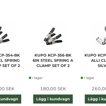
MAGTAPE GAFFA 50MM X
50M XTRA MATT BLACK
CP-354-BK
KUPO KCP-356-BK
KUPO KCP-
EL SPRING
6IN STEEL SPRING A
ALLI C
160,00 SEK
 SET OF 2
CLAMP SET OF 2
SIL
Lägg i kundvagn
I lager
I lager
00 SEK
180,00 SEK
260,0
 kundvagn
Lägg i kundvagn
Lägg i k