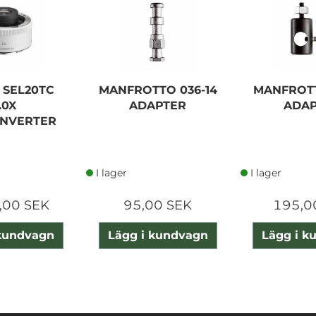
 SEL20TC
MANFROTTO 036-14
MANFROTT
.0X
ADAPTER
ADAP
ONVERTER
I lager
I lager
,00 SEK
95,00 SEK
195,0
 kundvagn
Lägg i kundvagn
Lägg i k