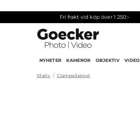
Fri frakt vid köp över 1 250:-
NYHETER
KAMEROR
OBJEKTIV
VIDEO
Stativ
Clamps/spigot
Produk