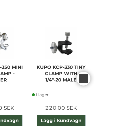
I lager
350 MINI
KUPO KCP-330 TINY
MANFROTT
LAMP -
CLAMP WITH
MINI SP
VER
1/4"-20 MALE
CLA
I lager
I lager
0 SEK
220,00 SEK
310,00
undvagn
Lägg i kundvagn
Lägg i ku