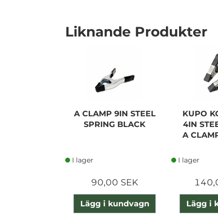
Liknande Produkter
I lager
A CLAMP 9IN STEEL
KUPO K
SPRING BLACK
4IN STE
A CLAMP
I lager
I lager
90,00 SEK
140,
Lägg i kundvagn
Lägg i