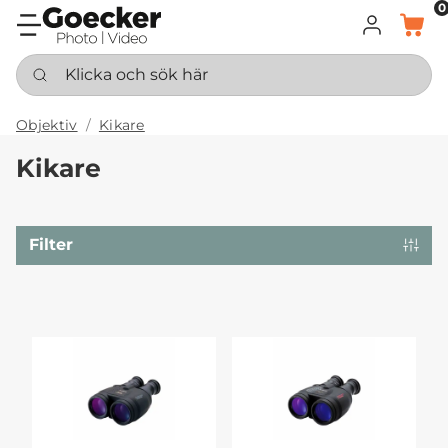
0
LOGGA IN
KORG
Klicka och sök här
Objektiv
Kikare
Kikare
Filter