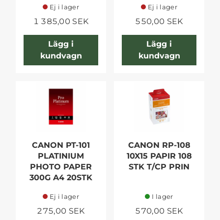
Ej i lager
Ej i lager
1 385,00 SEK
550,00 SEK
Lägg i
Lägg i
kundvagn
kundvagn
CANON PT-101
CANON RP-108
PLATINIUM
10X15 PAPIR 108
PHOTO PAPER
STK T/CP PRIN
300G A4 20STK
Ej i lager
I lager
275,00 SEK
570,00 SEK