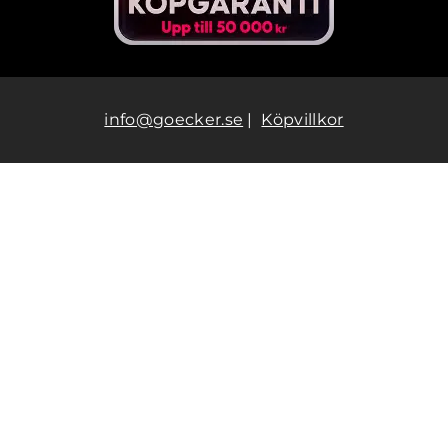
info@goecker.se
|
Köpvillkor