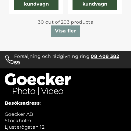
kundvagn
kundvagn
30 out of 203 products
Visa fler
Försäljning och rådgivning ring
08 408 382
59
Besöksadress
:
Goecker AB
Stockholm
Ljusterögatan 12