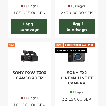
Ej i lager
Ej i lager
185 625,00 SEK
247 000,00 SEK
Lägg i
Lägg i
kundvagn
kundvagn
NEW
NEW
SONY STUDENT CASHBACK
SONY WELCOME TO ALPHA
SONY PXW-Z300
SONY FX2
CAMCORDER
CINEMA LINE FF
CAMERA
I lager
Ej i lager
32 190,00 SEK
109 160,00 SEK