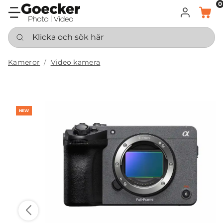
0
LOGGA IN
KORG
Klicka och sök här
Kameror
Video kamera
NEW