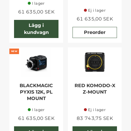
I lager
Ej i lager
61 635,00 SEK
61 635,00 SEK
Lägg i
kundvagn
Preorder
NEW
BLACKMAGIC
RED KOMODO-X
PYXIS 12K, PL
Z-MOUNT
MOUNT
I lager
Ej i lager
61 635,00 SEK
83 743,75 SEK