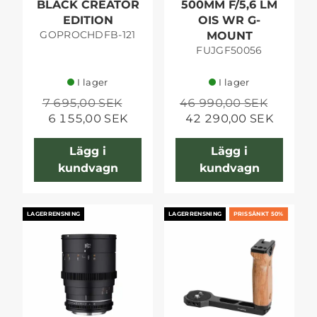
BLACK CREATOR
500MM F/5,6 LM
EDITION
OIS WR G-
GOPROCHDFB-121
MOUNT
FUJGF50056
I lager
I lager
7 695,00 SEK
46 990,00 SEK
6 155,00 SEK
42 290,00 SEK
Lägg i
Lägg i
kundvagn
kundvagn
LAGERRENSNING
LAGERRENSNING
PRISSÄNKT 50%