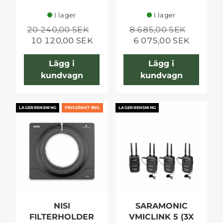
I lager
I lager
20 240,00 SEK
8 685,00 SEK
10 120,00 SEK
6 075,00 SEK
Lägg i
Lägg i
kundvagn
kundvagn
LAGERRENSNING
PRISSÄNKT 80%
LAGERRENSNING
NISI
SARAMONIC
FILTERHOLDER
VMICLINK 5 (3X