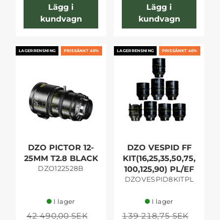
Lägg i
Lägg i
kundvagn
kundvagn
LAGERRENSNING
PRISSÄNKT 40%
LAGERRENSNING
PRISSÄNKT 40%
DZO PICTOR 12-
DZO VESPID FF
25MM T2.8 BLACK
KIT(16,25,35,50,75,
DZO122528B
100,125,90) PL/EF
DZOVESPID8KITPL
I lager
I lager
42 490,00 SEK
139 218,75 SEK