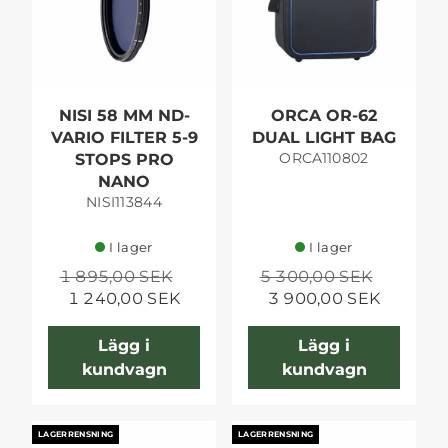
NISI 58 MM ND-
ORCA OR-62
VARIO FILTER 5-9
DUAL LIGHT BAG
ORCA110802
STOPS PRO
NANO
NISI113844
I lager
I lager
1 895,00 SEK
5 300,00 SEK
1 240,00 SEK
3 900,00 SEK
Lägg i
Lägg i
kundvagn
kundvagn
LAGERRENSNING
LAGERRENSNING