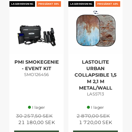
LAGERRENSNING
PRISSÄNKT 30%
LAGERRENSNING
PRISSÄNKT 40%
PMI SMOKEGENIE
LASTOLITE
- EVENT KIT
URBAN
SMO126456
COLLAPSIBLE 1,5
M 2,1 M
METAL/WALL
LAS5713
I lager
I lager
30 257,50 SEK
2 870,00 SEK
21 180,00 SEK
1 720,00 SEK