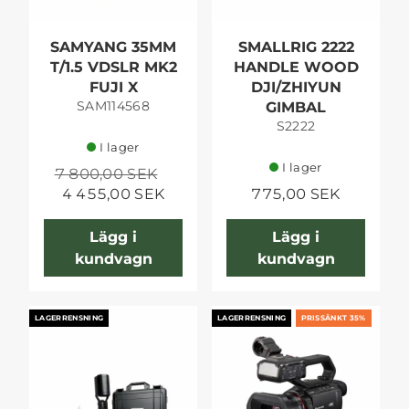
SAMYANG 35MM
SMALLRIG 2222
T/1.5 VDSLR MK2
HANDLE WOOD
FUJI X
DJI/ZHIYUN
SAM114568
GIMBAL
S2222
I lager
I lager
7 800,00 SEK
4 455,00 SEK
775,00 SEK
Lägg i
Lägg i
kundvagn
kundvagn
LAGERRENSNING
LAGERRENSNING
PRISSÄNKT 35%