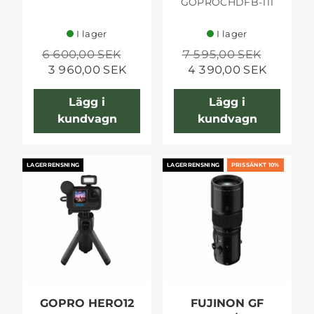
GOPROCHDFB-111
I lager
I lager
6 600,00 SEK
7 595,00 SEK
3 960,00 SEK
4 390,00 SEK
Lägg i
Lägg i
kundvagn
kundvagn
LAGERRENSNING
LAGERRENSNING
PRISSÄNKT 10%
GOPRO HERO12
FUJINON GF