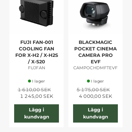
FUJI FAN-001
BLACKMAGIC
COOLING FAN
POCKET CINEMA
FOR X-H2 / X-H2S
CAMERA PRO
/ X-S20
EVF
FUJFAN
CAMPOCHDMFTEVF
I lager
I lager
1 610,00 SEK
5 175,00 SEK
1 245,00 SEK
4 000,00 SEK
Lägg i
Lägg i
kundvagn
kundvagn