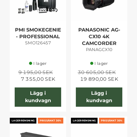
PMI SMOKEGENIE
PANASONIC AG-
- PROFESSIONAL
CX10 4K
SMO126457
CAMCORDER
PANAGCX10
I lager
I lager
9 195,00 SEK
30 605,00 SEK
7 355,00 SEK
19 890,00 SEK
Lägg i
Lägg i
kundvagn
kundvagn
LAGERRENSNING
PRISSÄNKT 30%
LAGERRENSNING
PRISSÄNKT 30%