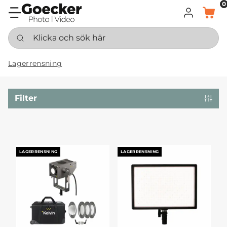
0
LOGGA IN
KORG
Klicka och sök här
Lagerrensning
Filter
LAGERRENSNING
LAGERRENSNING