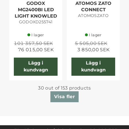
GODOX
ATOMOS ZATO
MG2400BI LED
CONNECT
ATOMOSZATO
LIGHT KNOWLED
GODOXD255741
I lager
I lager
101 357,50 SEK
5 505,00 SEK
76 015,00 SEK
3 850,00 SEK
Lägg i
Lägg i
kundvagn
kundvagn
30 out of 153 products
Visa fler