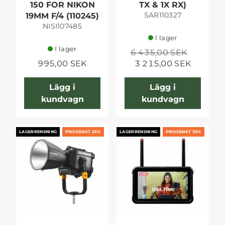
150 FOR NIKON
TX & 1X RX)
SAR110327
19MM F/4 (110245)
NISI107485
I lager
I lager
6 435,00 SEK
995,00 SEK
3 215,00 SEK
Lägg i
Lägg i
kundvagn
kundvagn
LAGERRENSNING
PRISSÄNKT 25%
LAGERRENSNING
PRISSÄNKT 30%