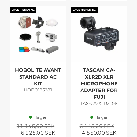
LAGERRENSNING
LAGERRENSNING
HOBOLITE AVANT
TASCAM CA-
STANDARD AC
XLR2D XLR
KIT
MICROPHONE
HOBO125281
ADAPTER FOR
FUJI
TAS-CA-XLR2D-F
I lager
I lager
11 145,00 SEK
6 145,00 SEK
6 925,00 SEK
4 550,00 SEK