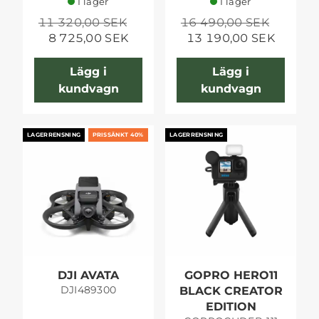
I lager
I lager
11 320,00 SEK
16 490,00 SEK
8 725,00 SEK
13 190,00 SEK
Lägg i
Lägg i
kundvagn
kundvagn
LAGERRENSNING
PRISSÄNKT 40%
LAGERRENSNING
DJI AVATA
GOPRO HERO11
DJI489300
BLACK CREATOR
EDITION