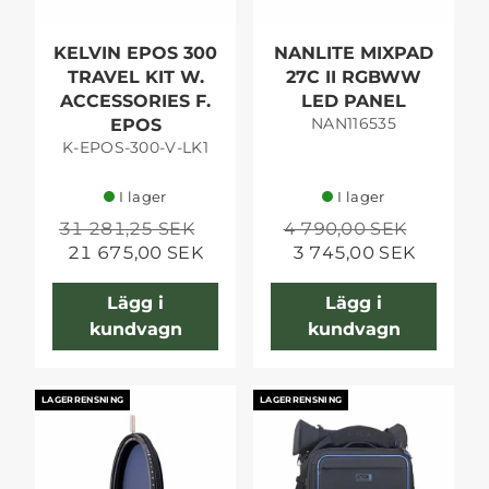
KELVIN EPOS 300
NANLITE MIXPAD
TRAVEL KIT W.
27C II RGBWW
ACCESSORIES F.
LED PANEL
NAN116535
EPOS
K-EPOS-300-V-LK1
I lager
I lager
31 281,25 SEK
4 790,00 SEK
21 675,00 SEK
3 745,00 SEK
Lägg i
Lägg i
kundvagn
kundvagn
LAGERRENSNING
LAGERRENSNING