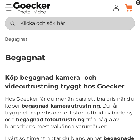
0
LOGGA IN
KORG
Klicka och sök här
Begagnat
Begagnat
Köp begagnad kamera- och
videoutrustning tryggt hos Goecker
Hos Goecker får du mer än bara ett bra pris när du
köper
begagnad kamerautrustning
. Du får
trygghet, expertis och ett stort utbud av både ny
och
begagnad fotoutrustning
från några av
branschens mest välkända varumärken.
I vårt sortiment hittar du bland annat
begagnade