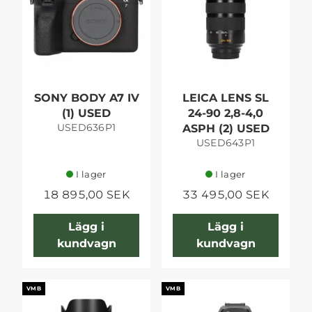
SONY BODY A7 IV
LEICA LENS SL
(1) USED
24-90 2,8-4,0
USED636P1
ASPH (2) USED
USED643P1
I lager
I lager
18 895,00 SEK
33 495,00 SEK
Lägg i
Lägg i
kundvagn
kundvagn
VMB
VMB