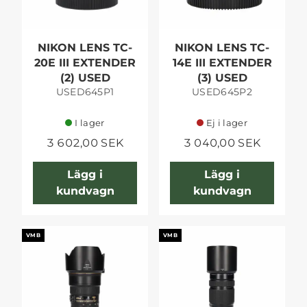
NIKON LENS TC-
NIKON LENS TC-
20E III EXTENDER
14E III EXTENDER
(2) USED
(3) USED
USED645P1
USED645P2
I lager
Ej i lager
3 602,00 SEK
3 040,00 SEK
Lägg i
Lägg i
kundvagn
kundvagn
VMB
VMB