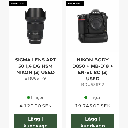
BEGAGNAT
BEGAGNAT
SIGMA LENS ART
NIKON BODY
50 1,4 DG HSM
D850 + MB-D18 +
NIKON (3) USED
EN-EL18C (3)
BRU631P9
USED
BRU631P12
I lager
I lager
4 120,00 SEK
19 745,00 SEK
Lägg i
Lägg i
kundvagn
kundvagn