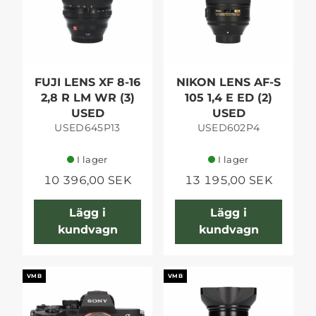
FUJI LENS XF 8-16
NIKON LENS AF-S
2,8 R LM WR (3)
105 1,4 E ED (2)
USED
USED
USED645P13
USED602P4
I lager
I lager
10 396,00 SEK
13 195,00 SEK
Lägg i
Lägg i
kundvagn
kundvagn
VMB
VMB