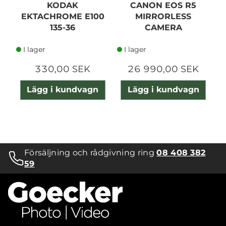
KODAK
CANON EOS R5
C
EKTACHROME E100
MIRRORLESS
C
135-36
CAMERA
I lager
I lager
330,00 SEK
26 990,00 SEK
Lägg i kundvagn
Lägg i kundvagn
Försäljning och rådgivning ring
08 408 382
59