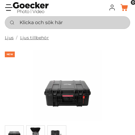
0
LOGGA IN
KORG
Klicka och sök här
Ljus
Ljus tillbehör
NEW