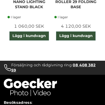
NANO LIGHTING
ROLLER 29 FOLDING
L
STAND BLACK
BASE
I lager
I lager
1 060,00 SEK
4 120,00 SEK
Lägg i kundvagn
Lägg i kundvagn
Försäljning och rådgivning ring
08 408 382
59
Besöksadress
: