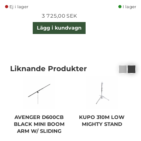
Ej i lager
I lager
3 725,00 SEK
Lägg i kundvagn
Liknande Produkter
AVENGER D600CB
KUPO 310M LOW
K
BLACK MINI BOOM
MIGHTY STAND
ARM W/ SLIDING
ARM