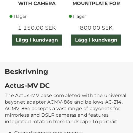
WITH CAMERA
MOUNTPLATE FOR
B
MOUNT
GFX100II W BG
I lager
I lager
1 150,00 SEK
800,00 SEK
Lägg i kundvagn
Lägg i kundvagn
Beskrivning
Actus-MV DC
The Actus-MV base completed with the universal
bayonet adapter ACMV-86e and bellows AC-214.
ACMV-86e accepts a vast range of bayonets for
mirrorless and DSLR cameras and features
integrated rotation from landscape to portrait.
Geared camera movements