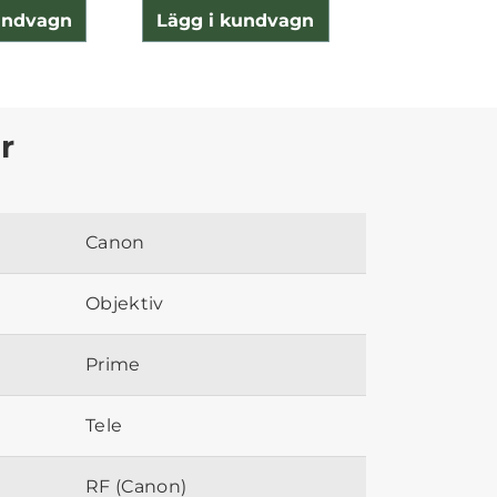
undvagn
Lägg i kundvagn
Lägg i ku
r
Canon
Objektiv
Prime
Tele
RF (Canon)