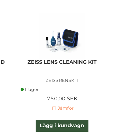
ED
ZEISS LENS CLEANING KIT
NISI PO
Ej i lager
ZEISSRENSKIT
I lager
I lager
750,00 SEK
1
Jämför
Lägg i kundvagn
Lägg