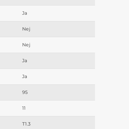
Ja
Nej
Nej
Ja
Ja
95
11
T1.3