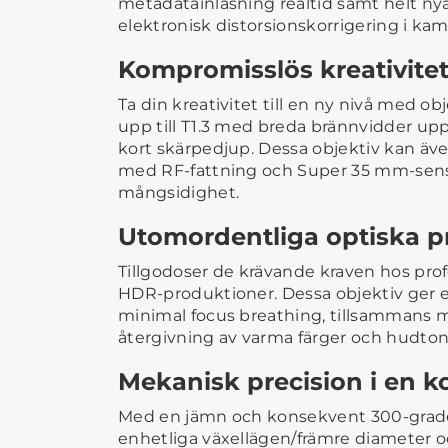
metadatainläsning realtid samt helt ny
elektronisk distorsionskorrigering i kam
Kompromisslös kreativitet 
Ta din kreativitet till en ny nivå med o
upp till T1.3 med breda brännvidder upp t
kort skärpedjup. Dessa objektiv kan ä
med RF-fattning och Super 35 mm-senso
mångsidighet.
Utomordentliga optiska p
Tillgodoser de krävande kraven hos prof
HDR-produktioner. Dessa objektiv ger 
minimal focus breathing, tillsammans 
återgivning av varma färger och hudton
Mekanisk precision i en 
Med en jämn och konsekvent 300-grade
enhetliga växellägen/främre diameter 