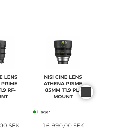
NE LENS
NISI CINE LENS
NISI CIN
 PRIME
ATHENA PRIME
ATHENA 
.9 RF-
85MM T1.9 PL-
25MM T1.
UNT
MOUNT
MOU
I lager
I lager
00 SEK
16 990,00 SEK
16 990,0