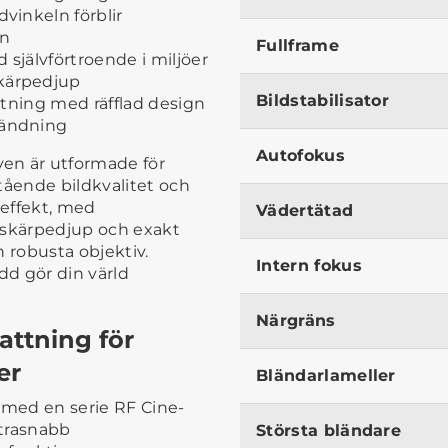
dvinkeln förblir
en
Fullframe
 självförtroende i miljöer
skärpedjup
Bildstabilisator
attning med räfflad design
vändning
Autofokus
en är utformade för
tående bildkvalitet och
 effekt, med
Vädertätad
 skärpedjup och exakt
h robusta objektiv.
Intern fokus
d gör din värld
Närgräns
attning för
er
Bländarlameller
 med en serie RF Cine-
ltrasnabb
Största bländare