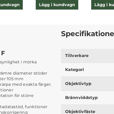
 kundvagn
Lägg i kundvagn
Lägg i k
Specifikatione
 F
Tillverkare
 synlighet i mörka
Kategori
 Främre diameter stöder
eter 105 mm
Objektivtyp
kärpa med exakta färger.
ktioner
tation för större
Brännviddstyp
tadatastöd, funktioner
Objektivfäste
onskorrigering