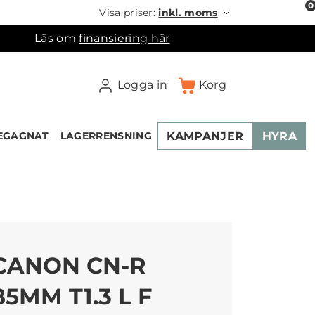
0
Visa priser:
inkl. moms
Läs om
finansiering här
Logga in
Korg
KAMPANJER
HYRA
EGAGNAT
LAGERRENSNING
×
ukorgen
CANON CN-R
85MM T1.3 L F
NEW