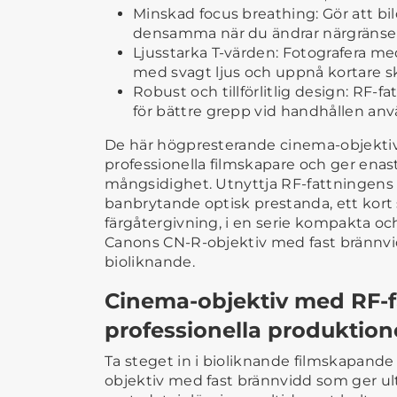
Minskad focus breathing: Gör att bil
densamma när du ändrar närgräns
Ljusstarka T-värden: Fotografera med
med svagt ljus och uppnå kortare 
Robust och tillförlitlig design: RF-f
för bättre grepp vid handhållen an
De här högpresterande cinema-objektiv
professionella filmskapare och ger enas
mångsidighet. Utnyttja RF-fattningens
banbrytande optisk prestanda, ett kort
färgåtergivning, i en serie kompakta oc
Canons CN-R-objektiv med fast brännvid
bioliknande.
Cinema-objektiv med RF-f
professionella produktion
Ta steget in i bioliknande filmskapande
objektiv med fast brännvidd som ger u