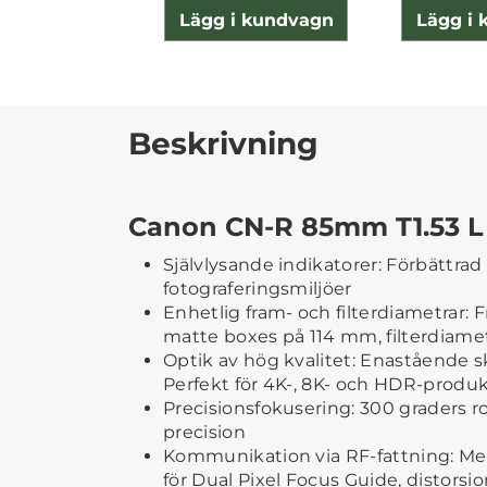
Lägg i kundvagn
Lägg i
Beskrivning
Canon CN-R 85mm T1.53 L
Självlysande indikatorer: Förbättrad
fotograferingsmiljöer
Enhetlig fram- och filterdiametrar:
matte boxes på 114 mm, filterdiam
Optik av hög kvalitet: Enastående s
Perfekt för 4K-, 8K- och HDR-produ
Precisionsfokusering: 300 graders ro
precision
Kommunikation via RF-fattning: Me
för Dual Pixel Focus Guide, distorsi