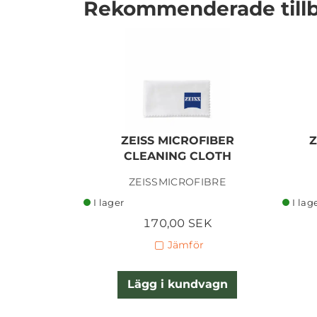
Rekommenderade till
ZEISS MICROFIBER
Z
CLEANING CLOTH
I lager
ZEISSMICROFIBRE
I lager
I lag
170,00 SEK
Jämför
Lägg i kundvagn