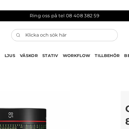
Ring oss på tel 08 408 382 59
Klicka och sök här
LJUS
VÄSKOR
STATIV
WORKFLOW
TILLBEHÖR
B
ten har nu lagts till i var
Gå till korgen
Köps ofta tillsammans med