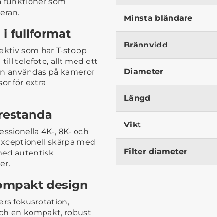
a funktioner som
eran.
Minsta bländare
i fullformat
Brännvidd
bjektiv som har T-stopp
ill telefoto, allt med ett
Diameter
ven användas på kameror
r för extra
Längd
restanda
Vikt
essionella 4K-, 8K- och
exceptionell skärpa med
Filter diameter
med autentisk
er.
kompakt design
rs fokusrotation,
och en kompakt, robust