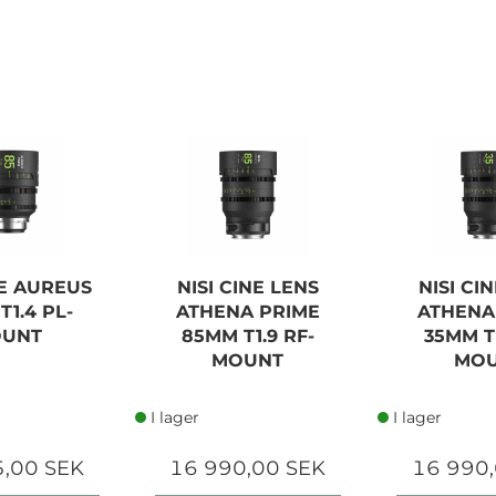
NE AUREUS
NISI CINE LENS
NISI CI
T1.4 PL-
ATHENA PRIME
ATHENA
UNT
85MM T1.9 RF-
35MM T1
MOUNT
MO
I lager
I lager
5,00 SEK
16 990,00 SEK
16 990,