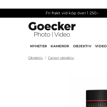
Fri frakt vid köp över 1 250:-
NYHETER
KAMEROR
OBJEKTIV
VIDEO
Objektiv
Canon objektiv
Produk
NEW