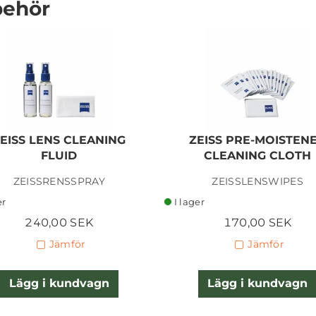
behör
CANON RF LENS REAR
CAP II
EISS LENS CLEANING
ZEISS PRE-MOISTEN
FLUID
CLEANING CLOTH
ZEISSRENSSPRAY
ZEISSLENSWIPES
80,00 SEK
er
I lager
Lägg i kundvagn
240,00 SEK
170,00 SEK
Jämför
Jämför
Lägg i kundvagn
Lägg i kundvagn