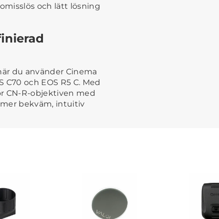
misslös och lätt lösning
inierad
 när du använder Cinema
S C70 och EOS R5 C. Med
ör CN-R-objektiven med
v mer bekväm, intuitiv