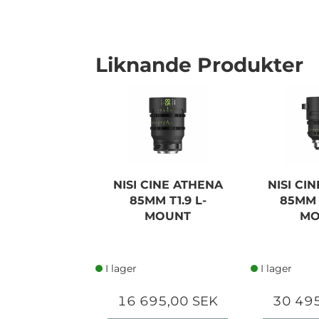
Liknande Produkter
NISI CINE ATHENA
NISI CI
85MM T1.9 L-
85MM 
MOUNT
MO
I lager
I lager
16 695,00 SEK
30 49