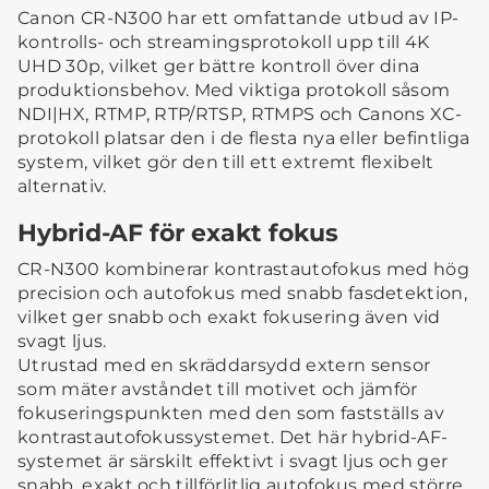
Canon CR-N300 har ett omfattande utbud av IP-
kontrolls- och streamingsprotokoll upp till 4K
UHD 30p, vilket ger bättre kontroll över dina
produktionsbehov. Med viktiga protokoll såsom
NDI|HX, RTMP, RTP/RTSP, RTMPS och Canons XC-
protokoll platsar den i de flesta nya eller befintliga
system, vilket gör den till ett extremt flexibelt
alternativ.
Hybrid-AF för exakt fokus
CR-N300 kombinerar kontrastautofokus med hög
precision och autofokus med snabb fasdetektion,
vilket ger snabb och exakt fokusering även vid
svagt ljus.
Utrustad med en skräddarsydd extern sensor
som mäter avståndet till motivet och jämför
fokuseringspunkten med den som fastställs av
kontrastautofokussystemet. Det här hybrid-AF-
systemet är särskilt effektivt i svagt ljus och ger
snabb, exakt och tillförlitlig autofokus med större