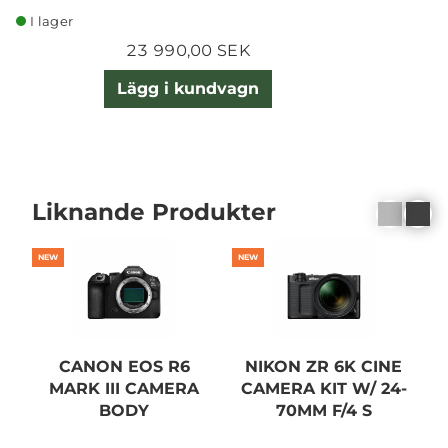
I lager
23 990,00 SEK
Lägg i kundvagn
Liknande Produkter
NEW
NEW
N
CANON EOS R6
NIKON ZR 6K CINE
MARK III CAMERA
CAMERA KIT W/ 24-
BODY
70MM F/4 S