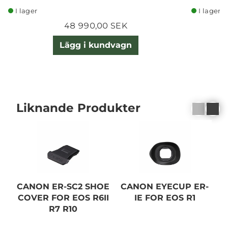
I lager
I lager
48 990,00 SEK
Lägg i kundvagn
Liknande Produkter
CANON ER-SC2 SHOE
CANON EYECUP ER-
F
COVER FOR EOS R6II
IE FOR EOS R1
K
R7 R10