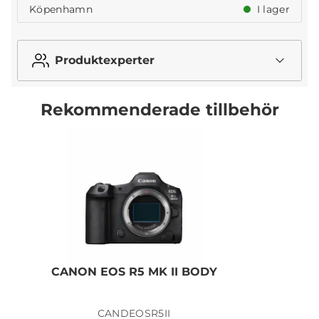
Köpenhamn
I lager
Produktexperter
Rekommenderade tillbehör
CANON EOS R5 MK II BODY
C
CANDEOSR5II