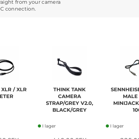
raight from your camera
 C connection.
XLR / XLR
THINK TANK
SENNHEISE
METER
CAMERA
MALE 
STRAP/GREY V2.0,
MINIJACK
BLACK/GREY
10
I lager
I lager