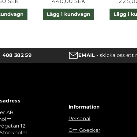
50 SEK
440,00 SEK
225,0
 kundvagn
Lägg i kundvagn
Lägg i k
8 408 382 59
EMAIL
- skicka oss ett 
sadress
Information
er AB
Personal
holm
rögatan 12
Om Goecker
2 Stockholm