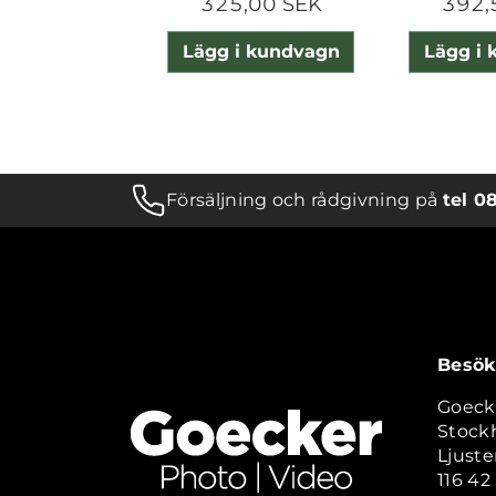
325,00 SEK
392,
Lägg i kundvagn
Lägg i
Försäljning och rådgivning på
tel 0
Besök
Goeck
Stock
Ljuste
116 4