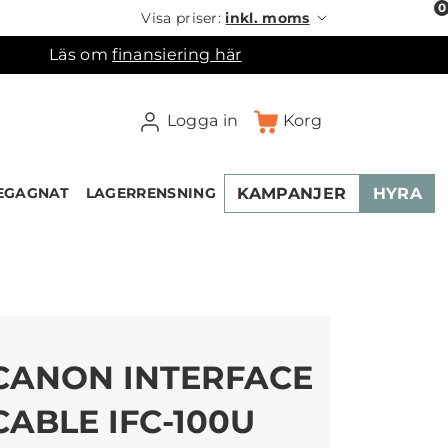
0
Visa priser:
inkl. moms
Läs om
finansiering här
Logga in
Korg
KAMPANJER
HYRA
EGAGNAT
LAGERRENSNING
×
ukorgen
CANON INTERFACE
CABLE IFC-100U