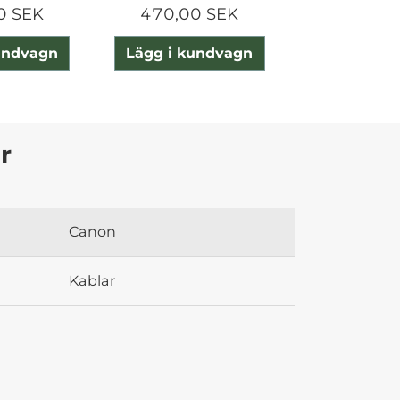
0 SEK
470,00 SEK
745,00
undvagn
Lägg i kundvagn
Lägg i ku
r
Canon
Kablar