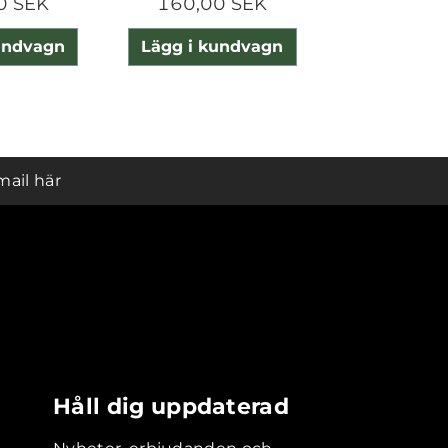
0 SEK
160,00 SEK
55,00 
undvagn
Lägg i kundvagn
Lägg i ku
mail här
Håll dig uppdaterad