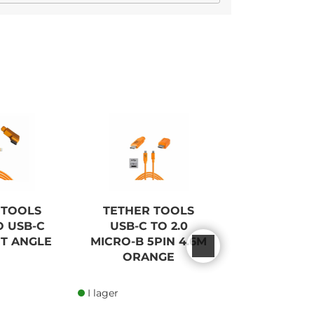
I lager
 TOOLS
TETHER TOOLS
TETHER TO
O USB-C
USB-C TO 2.0
3.0 TO USB
HT ANGLE
MICRO-B 5PIN 4.6M
ORAN
ORANGE
I lager
I lager