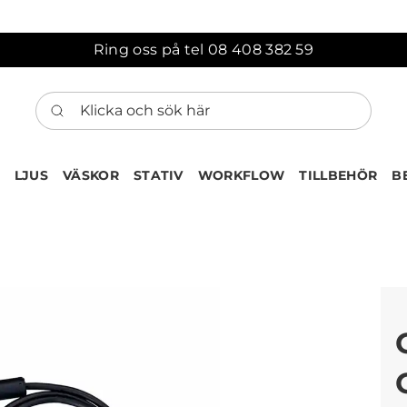
Ring oss på tel 08 408 382 59
Klicka och sök här
LJUS
VÄSKOR
STATIV
WORKFLOW
TILLBEHÖR
B
ten har nu lagts till i var
Gå till korgen
Köps ofta tillsammans med