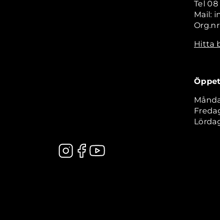
Tel 08
Mail: 
Org.nr
Hitta 
Öppet
Måndag
Fredag
Lördag