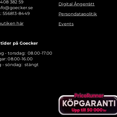
 408 382 59
Digital Ångerrätt
info@goecker.se
.: 556813-8449
Persondatapolitik
butiken här
Events
tider på Goecker
 - torsdag: 08.00-17.00
ar: 08.00-16.00
 - söndag: stängt