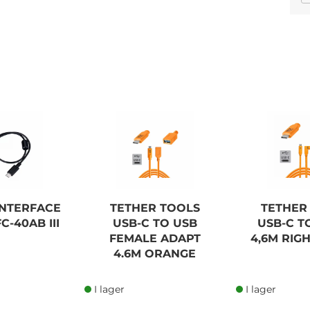
CANON BR-E1 WIRELESS
REMOTE CONTROL
605,00 SEK
INTERFACE
TETHER TOOLS
TETHER
Lägg i kundvagn
C-40AB III
USB-C TO USB
USB-C T
FEMALE ADAPT
4,6M RIG
4.6M ORANGE
I lager
I lager