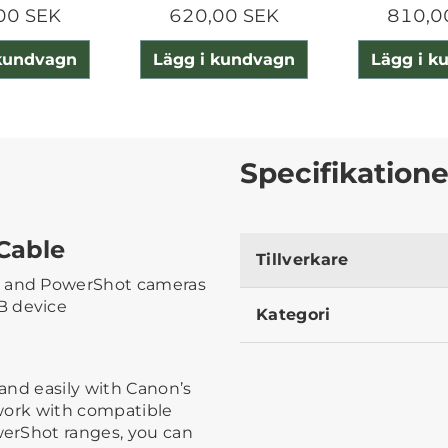
00 SEK
620,00 SEK
810,0
 kundvagn
Lägg i kundvagn
Lägg i k
Specifikatione
Cable
Tillverkare
S and PowerShot cameras
B device
Kategori
and easily with Canon’s
work with compatible
erShot ranges, you can