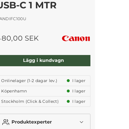
USB-C 1 MTR
ANDIFC100U
480,00 SEK
Lägg i kundvagn
Onlinelager (1-2 dagar lev.)
I lager
Köpenhamn
I lager
Stockholm (Click & Collect)
I lager
Produktexperter