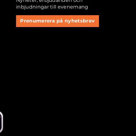
Nyheter, erbjudanden och
inbjudningar till evenemang
Prenumerera på nyhetsbrev