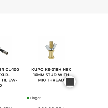
R CL-100
KUPO KS-018H HEX
TETHER TO
XLR-
16MM STUD WITH
2 MINI B 
 TIL EW-
M10 THREAD
0
I lager
I lager