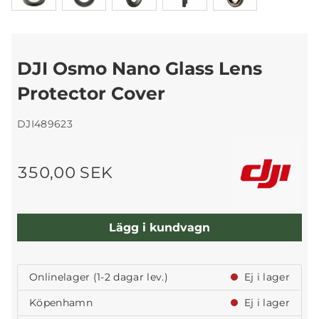
DJI Osmo Nano Glass Lens
Protector Cover
DJI489623
350,00 SEK
Lägg i kundvagn
Onlinelager (1-2 dagar lev.)
Ej i lager
Köpenhamn
Ej i lager