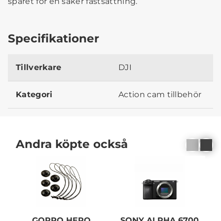
spåret för en säker fastsättning.
Specifikationer
Tillverkare
DJI
Kategori
Action cam tillbehör
Andra köpte också
GOPRO HERO
SONY ALPHA 6700
S