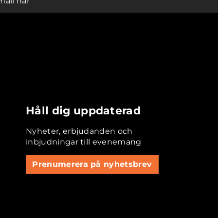
mail här
Håll dig uppdaterad
Nyheter, erbjudanden och
inbjudningar till evenemang
Prenumerera på nyhetsbrev