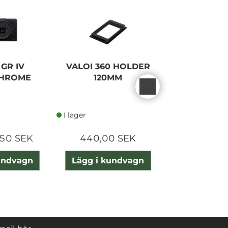
GR IV
VALOI 360 HOLDER
SONY (E) 
HROME
120MM
F/1,8 
I lager
I lager
50 SEK
440,00 SEK
2 290,0
undvagn
Lägg i kundvagn
Lägg i ku