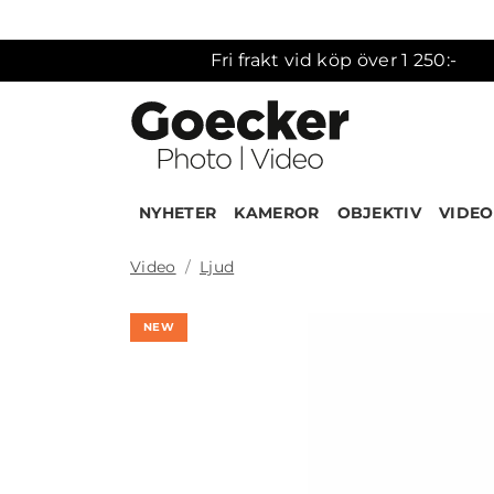
Fri frakt vid köp över 1 250:-
NYHETER
KAMEROR
OBJEKTIV
VIDEO
Video
Ljud
NEW