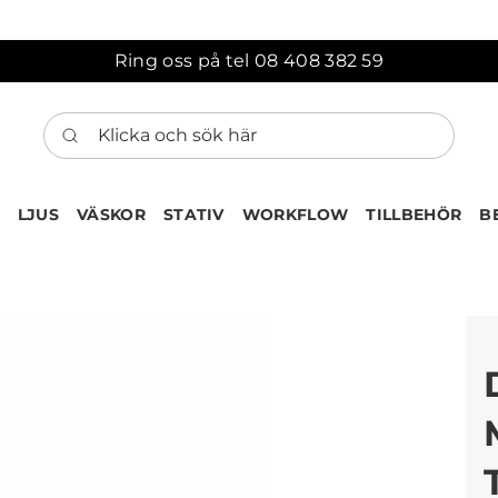
Ring oss på tel 08 408 382 59
Klicka och sök här
LJUS
VÄSKOR
STATIV
WORKFLOW
TILLBEHÖR
B