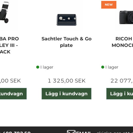
NEW
BA PRO
Sachtler Touch & Go
RICOH 
EY III -
plate
MONOC
ACK
I lager
I lager
,00 SEK
1 325,00 SEK
22 077,
 kundvagn
Lägg i kundvagn
Lägg i k