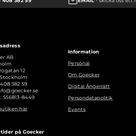
8 408 382 59
EMAIL
- skicka oss ett 
sadress
Information
er AB
Personal
holm
rögatan 12
Om Goecker
2 Stockholm
 408 382 59
Digital Ångerrätt
info@goecker.se
.: 556813-8449
Persondatapolitik
butiken här
Events
tider på Goecker