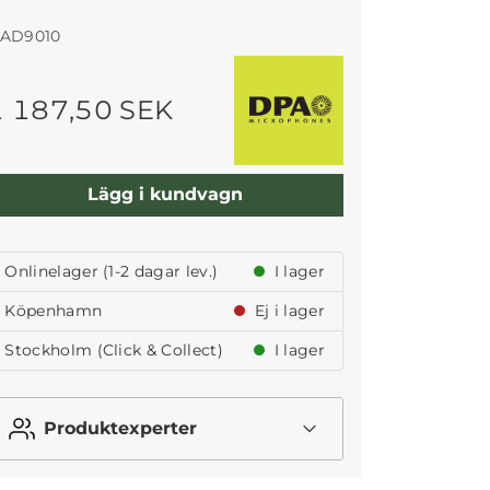
AD9010
1 187,50 SEK
Lägg i kundvagn
Onlinelager (1-2 dagar lev.)
I lager
Köpenhamn
Ej i lager
Stockholm (Click & Collect)
I lager
Produktexperter