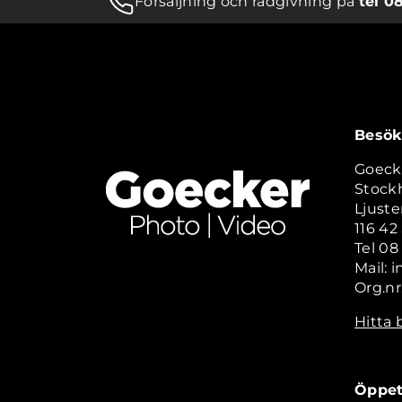
Försäljning och rådgivning på
tel 0
Besök
Goeck
Stock
Ljuste
116 4
Tel 08
Mail: 
Org.nr
Hitta 
Öppet