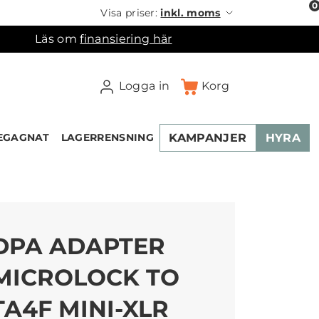
0
Visa priser:
inkl. moms
Läs om
finansiering här
Logga in
Korg
KAMPANJER
HYRA
EGAGNAT
LAGERRENSNING
DPA ADAPTER
MICROLOCK TO
TA4F MINI-XLR