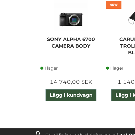
NEW
SONY ALPHA 6700
CARU
CAMERA BODY
TROLL
BL
I lager
I lager
14 740,00 SEK
1 140
Lägg i kundvagn
Lägg i