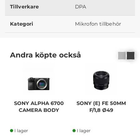
Tillverkare
DPA
Kategori
Mikrofon tillbehör
Andra köpte också
N
SONY ALPHA 6700
SONY (E) FE 50MM
CAMERA BODY
F/1,8 Ø49
T
I lager
I lager