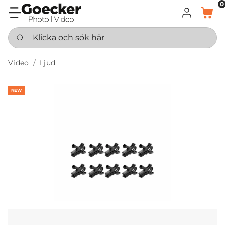
0
LOGGA IN
KORG
Klicka och sök här
Video
Ljud
NEW