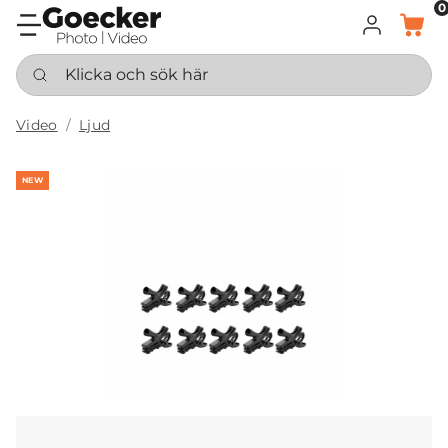
0
LOGGA IN
KORG
Klicka och sök här
Video
Ljud
NEW