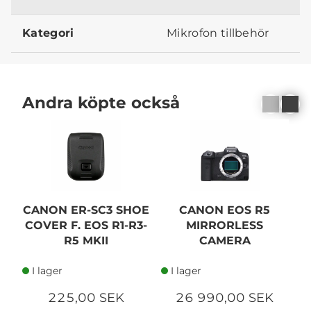
Kategori
Mikrofon tillbehör
Andra köpte också
N
CANON ER-SC3 SHOE
CANON EOS R5
COVER F. EOS R1-R3-
MIRRORLESS
R5 MKII
CAMERA
I lager
I lager
225,00 SEK
26 990,00 SEK