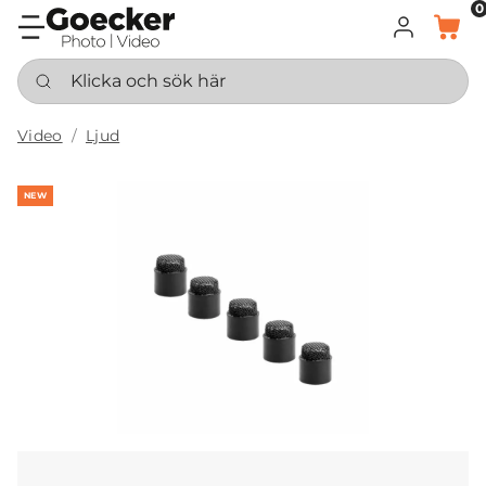
0
LOGGA IN
KORG
Klicka och sök här
Video
Ljud
NEW