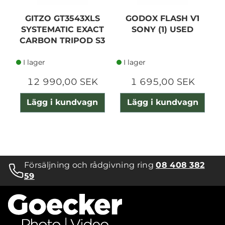
GITZO GT3543XLS
GODOX FLASH V1
V
SYSTEMATIC EXACT
SONY (1) USED
CARBON TRIPOD S3
I lager
I lager
12 990,00 SEK
1 695,00 SEK
Lägg i kundvagn
Lägg i kundvagn
Försäljning och rådgivning ring
08 408 382
59