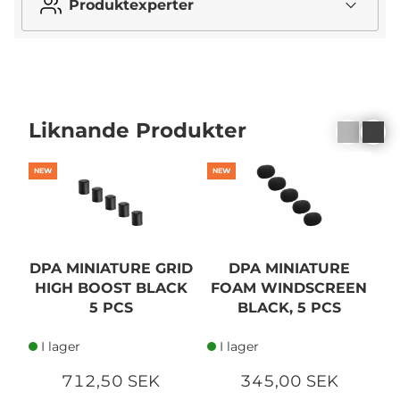
Produktexperter
Liknande Produkter
NEW
NEW
N
DPA MINIATURE GRID
DPA MINIATURE
HIGH BOOST BLACK
FOAM WINDSCREEN
5 PCS
BLACK, 5 PCS
I lager
I lager
712,50 SEK
345,00 SEK