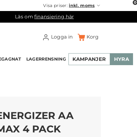
0
Visa priser:
inkl. moms
Läs om
finansiering här
Logga in
Korg
KAMPANJER
HYRA
EGAGNAT
LAGERRENSNING
×
ukorgen
ENERGIZER AA
MAX 4 PACK