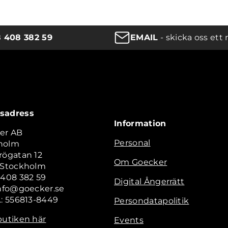
8 408 382 59
EMAIL
- skicka oss ett 
sadress
Information
er AB
Personal
holm
rögatan 12
Om Goecker
2 Stockholm
 408 382 59
Digital Ångerrätt
info@goecker.se
.: 556813-8449
Persondatapolitik
butiken här
Events