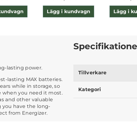
 kundvagn
Lägg i kundvagn
Lägg i k
Specifikatione
ng-lasting power.
Tillverkare
st-lasting MAX batteries.
ears while in storage, so
Kategori
e when you need it most.
as and other valuable
g you have the long-
ect from Energizer.