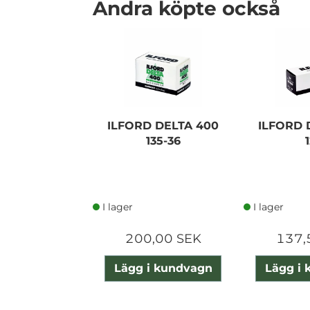
Andra köpte också
ILFORD DELTA 400
ILFORD 
135-36
I lager
I lager
200,00 SEK
137,
Lägg i kundvagn
Lägg i