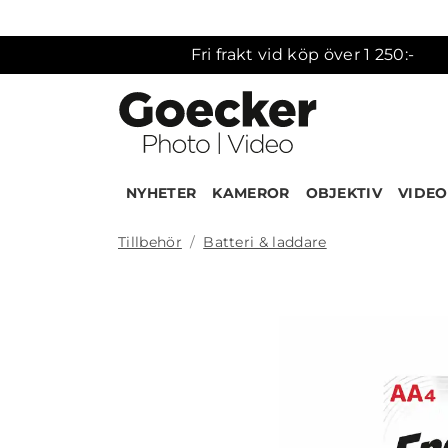
Fri frakt vid köp över 1 250:-
NYHETER
KAMEROR
OBJEKTIV
VIDEO
Tillbehör
Batteri & laddare
Produk