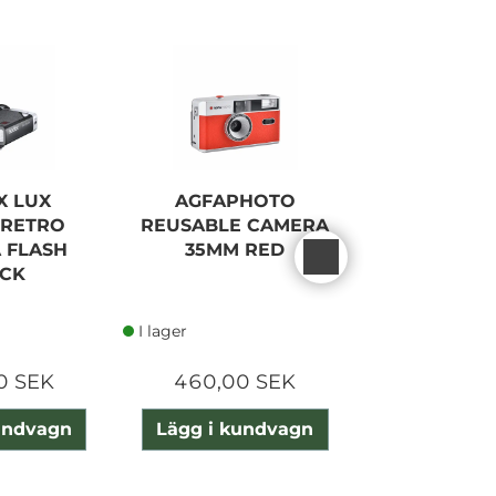
 LUX
AGFAPHOTO
GODOX 
 RETRO
REUSABLE CAMERA
SENIOR 
 FLASH
35MM RED
CAMERA 
CK
BLAC
I lager
I lager
0 SEK
460,00 SEK
1 345,0
undvagn
Lägg i kundvagn
Lägg i ku