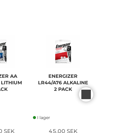
I lager
ZER AA
ENERGIZER
ENERGIZE
 LITHIUM
LR44/A76 ALKALINE
ULTIMATE 
ACK
2 PACK
4 PA
I lager
I lager
0 SEK
45,00 SEK
225,00