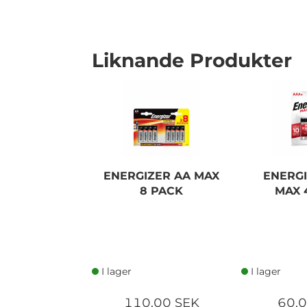
Liknande Produkter
I lager
ENERGIZER AA MAX
ENERG
8 PACK
MAX 
I lager
I lager
110,00 SEK
60,