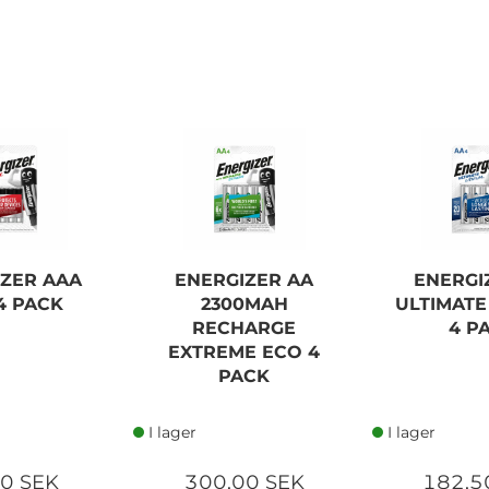
ENERGIZER CR2 LITHIUM
PHOTO 1 PACK
IZER AAA
ENERGIZER AA
ENERGI
80,00 SEK
4 PACK
2300MAH
ULTIMATE
RECHARGE
4 P
Lägg i kundvagn
EXTREME ECO 4
PACK
I lager
I lager
00 SEK
300,00 SEK
182,5