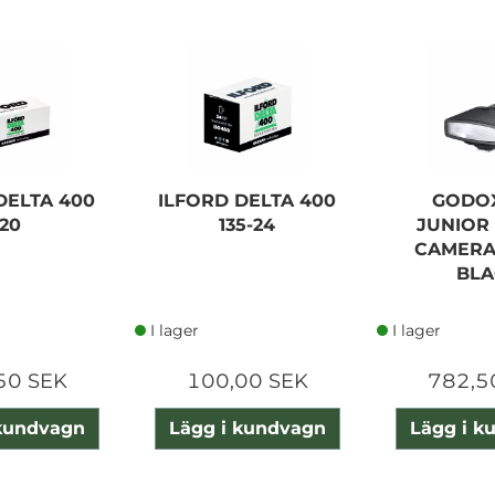
DELTA 400
ILFORD DELTA 400
GODOX
120
135-24
JUNIOR
CAMERA
BLA
I lager
I lager
50 SEK
100,00 SEK
782,5
 kundvagn
Lägg i kundvagn
Lägg i k