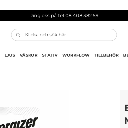
Ring oss på tel 08 408 382 59
Klicka och sök här
LJUS
VÄSKOR
STATIV
WORKFLOW
TILLBEHÖR
B
ten har nu lagts till i var
Gå till korgen
Köps ofta tillsammans med