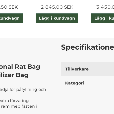
,50 SEK
2 845,00 SEK
3 450,
 kundvagn
Lägg i kundvagn
Lägg i k
Specifikatione
onal Rat Bag
Tillverkare
lizer Bag
Kategori
dja för påfyllning och
extra förvaring
 rem med fästen i