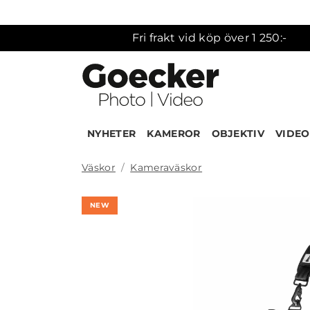
Fri frakt vid köp över 1 250:-
NYHETER
KAMEROR
OBJEKTIV
VIDEO
Väskor
Kameraväskor
NEW