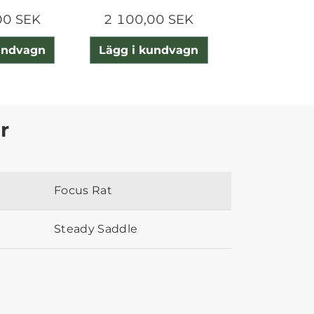
00 SEK
2 100,00 SEK
2 350,0
undvagn
Lägg i kundvagn
Lägg i ku
r
Focus Rat
Steady Saddle