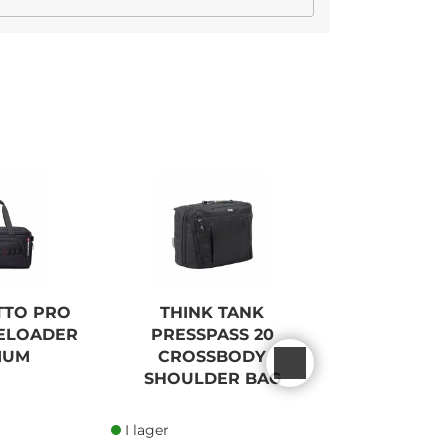
TTO PRO
THINK TANK
MANFR
NELOADER
PRESSPASS 20
BACKPAC
IUM
CROSSBODY
LIGHT D
SHOULDER BAG
I lager
I lager