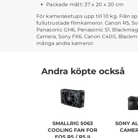
Packade mått: 37 x 20 x 20 cm
För kamerasetups upp till 10 kg. Från sp
fullutrustade filmkameror. Canon R5, So
Panasonic GH6, Panasonic S1, Blackma
Camera, Sony FX6, Canon C400, Blackma
många andra kameror.
Andra köpte också
SMALLRIG 5063
SONY A
COOLING FAN FOR
CAMER
EOS R5 / R5 II