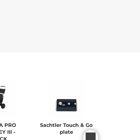
NEW
A PRO
Sachtler Touch & Go
RICOH G
 III -
plate
MONOCH
CK