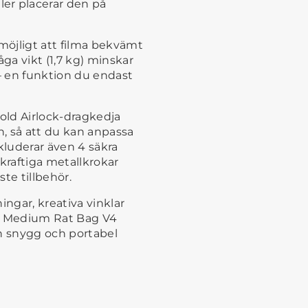
er placerar den på
öjligt att filma bekvämt
a vikt (1,7 kg) minskar
– en funktion du endast
old Airlock-dragkedja
n, så att du kan anpassa
kluderar även 4 säkra
raftiga metallkrokar
ste tillbehör.
ingar, kreativa vinklar
al Medium Rat Bag V4
 en snygg och portabel