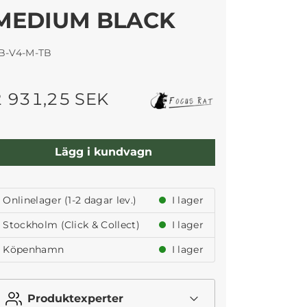
MEDIUM BLACK
B-V4-M-TB
2 931,25 SEK
Lägg i kundvagn
Onlinelager (1-2 dagar lev.)
I lager
Stockholm (Click & Collect)
I lager
Köpenhamn
I lager
Produktexperter