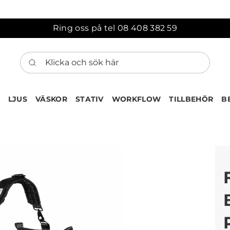
Ring oss på tel 08 408 382 59
Klicka och sök här
LJUS
VÄSKOR
STATIV
WORKFLOW
TILLBEHÖR
B