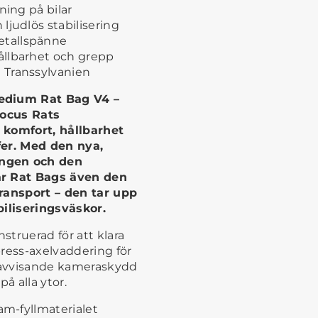
ning på bilar
ljudlös stabilisering
etallspänne
ållbarhet och grepp
 Transsylvanien
Medium Rat Bag V4 –
 Focus Rats
 komfort, hållbarhet
afer. Med den nya,
ingen och den
är Rat Bags även den
transport – den tar upp
biliseringsväskor.
struerad för att klara
ress-axelvaddering för
savvisande kameraskydd
å alla ytor.
m-fyllmaterialet