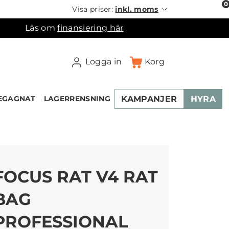
0
Visa priser:
inkl. moms
Läs om
finansiering här
Logga in
Korg
KAMPANJER
HYRA
EGAGNAT
LAGERRENSNING
FOCUS RAT V4 RAT
BAG
PROFESSIONAL