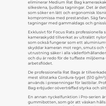
eliminerar Medium Rat Bag kameraskakn
silkeslena, ljudlösa tagningar. Det är det
som söker en lätt och ergonomisk lösni
kompromissa med prestandan. Säg farväl
tagningar med gammaldags och gnissla
Exklusivt för Focus Rats professionella s
kameraskydd tillverkat av ultralätt ny
som också fungerar som ett aluminiu
skyddar kameran mot regn, smuts och v
utrustning säker i alla väderförhållande
och du är redo för de tuffaste miljöerna
arbetsflödet.
De professionella Rat Bags är tillverkad
mest slitstarka Cordura-tyget (510 g/m
används i presenningar för lastbilar. P
Bag erbjuder oöverträffad styrka och slit
En annan nyckelfunktion i Pro-serien är
gummibotten, som gör att väskan hålls 