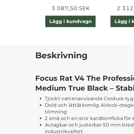
3 087,50 SEK
2 312
Lägg i kundvagn
Lägg i
Beskrivning
Focus Rat V4 The Professi
Medium True Black – Stabi
Tjockt vattenavvisande Cordura-tyg
Dold och lättåtkomlig Airlock-dragke
tömning
2 små och en stor kardborrficka för 
Avtagbar och justerbar 50 mm bred
industrikvalitet