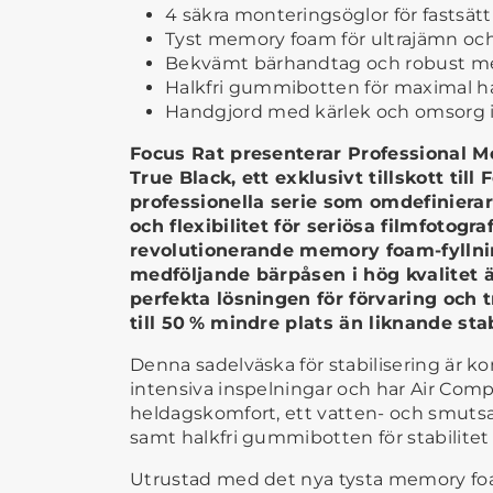
4 säkra monteringsöglor för fastsätt
Tyst memory foam för ultrajämn och 
Bekvämt bärhandtag och robust m
Halkfri gummibotten för maximal h
Handgjord med kärlek och omsorg i
Focus Rat presenterar Professional 
True Black, ett exklusivt tillskott till
professionella serie som omdefinierar
och flexibilitet för seriösa filmfotogr
revolutionerande memory foam-fylln
medföljande bärpåsen i hög kvalitet 
perfekta lösningen för förvaring och 
till 50 % mindre plats än liknande sta
Denna sadelväska för stabilisering är kon
intensiva inspelningar och har Air Comp
heldagskomfort, ett vatten- och smut
samt halkfri gummibotten för stabilitet p
Utrustad med det nya tysta memory foa