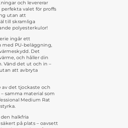
ingar och levererar
 perfekta valet för proffs
ng utan att
 till skramliga
nde polyesterkulor!
erie ingår ett
lon med PU-beläggning,
mvärmeskydd. Det
ärme, och håller din
n. Vänd det ut och in –
 utan att avbryta
e av det tjockaste och
²) – samma material som
rofessional Medium Rat
styrka.
 den halkfria
säkert på plats – oavsett