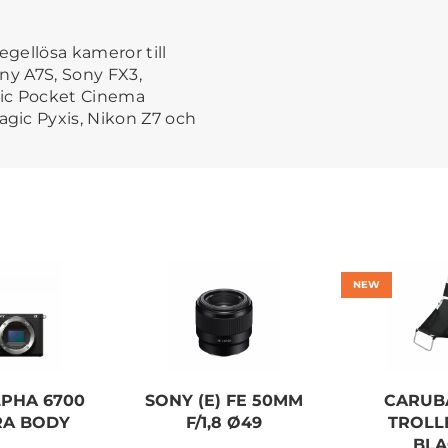
egellösa kameror till
ny A7S, Sony FX3,
gic Pocket Cinema
gic Pyxis, Nikon Z7 och
NEW
LPHA 6700
SONY (E) FE 50MM
CARUB
A BODY
F/1,8 Ø49
TROLLEY
BLA