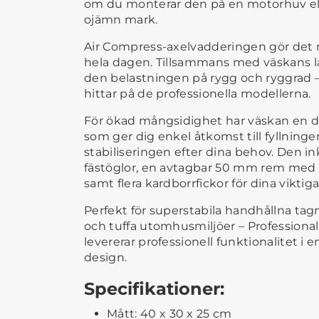
om du monterar den på en motorhuv ell
ojämn mark.
Air Compress-axelvadderingen gör det m
hela dagen. Tillsammans med väskans låg
den belastningen på rygg och ryggrad 
hittar på de professionella modellerna.
För ökad mångsidighet har väskan en d
som ger dig enkel åtkomst till fyllninge
stabiliseringen efter dina behov. Den in
fästöglor, en avtagbar 50 mm rem med k
samt flera kardborrfickor för dina viktiga
Perfekt för superstabila handhållna tagn
och tuffa utomhusmiljöer – Profession
levererar professionell funktionalitet i
design.
Specifikationer:
Mått: 40 x 30 x 25 cm