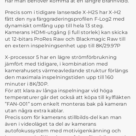
när man behöver komma åt en längre brännvidd.
Precis som i tidigare lanserade X-H2S har X-H2
fått den nya färggraderingsprofilen F-Log2 med
dynamiskt omfång upp till hela 13 steg.
Kamerans HDMI-utgång (i full storlek) kan skicka
ut 12-bitars ProRes Raw och Blackmagic Raw till
en extern inspelningsenhet upp till 8K/29.97P
X-processor 5 har en lägre strömförbrukning
jämfört med tidigare, i kombination med
kamerahusets värmeavledande struktur förlängs
den maximala inspelningstiden upp till 160
minuter i 8K/30P.
För att klara av långa inspelningar vid höga
temperaturer går det också att köpa till kylfläkten
”FAN-001” som enkelt monteras bak på kameran
utan några extra kablar.
Precis som för kamerans stillbilds-del kan man
även i videoläget ta del av kamerans
autofokussystem med motivigenkänning och