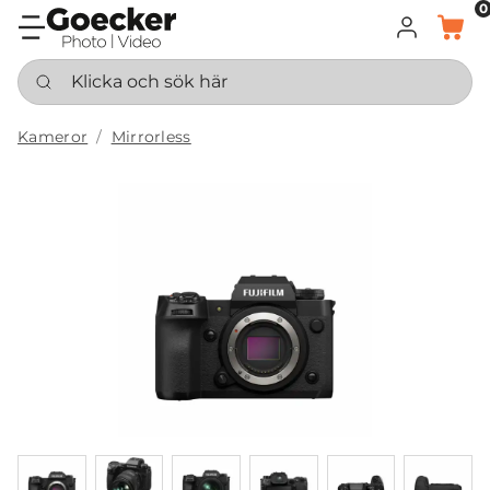
0
LOGGA IN
KORG
Klicka och sök här
Kameror
Mirrorless