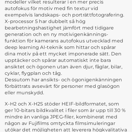
modeller vilket resulterar i en mer precis
autofokus för motiv med fin textur vid
exempelvis landskaps- och porträttfotografering.
X-processor 5 har dubbelt så hög
bearbetningshastighet jämfört med tidigare
generation och en ny motivigenkännings-
funktion för kamerans autofokus utvecklad med
deep learning AI-teknik som hittar och spårar
dina motiv på ett mycket imponerade sätt. Den
upptäcker och spårar automatiskt inte bara
ansiktet och ögonen utan även djur, fåglar, bilar,
cyklar, flygplan och tåg.
Dessutom har ansikts- och ögonigenkänningen
förbättrats avsevärt för personer med glasögon
eller munskydd.
X-H2 och X-H2S stöder HEIF-bildformatet, som
ger 10-bitars bildkvalitet i filer som är upp till 30 %
mindre än vanliga JPEG-filer, kombinerat med
någon av Fujifilms omtyckta filmsimuleringar
utökar det möjligheten att leverera högkvalitativa