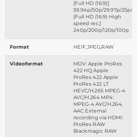
[Full HD (16:9)]
59.94p/50p/29.97p/25p/2
[Full HD (16:9) High
speed rec.]
240p/200p/120p/100p
Format
HEIF,JPEG,RAW
Videoformat
MOV: Apple ProRes
422 HQ Apple
ProRes 422 Apple
ProRes 422 LT
HEVC/H.265 MPEG-4
AVC/H.264 MP4:
MPEG-4 AVC/H.264,
AAC External
recording via HDMI:
ProRes RAW
Blackmagic RAW