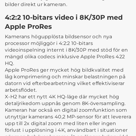
bilder direkt ur kameran.
4:2:2 10-bitars video i 8K/30P med
Apple ProRes
Kamerans högupplösta bildsensor och nya
processor möjliggör i 4:2:2 10-bitars
videoinspelning internt i 8K/30P med stöd för en
mängd olika codecs inklusive Apple ProRes 422
HQ.
Apple ProRes ger mycket hög bildkvalitet med
låg komprimering och minskar belastningen på
datorn vid efterbearbetning vilket effektiviserar
arbetsflödet.
X-H2 har ett nytt 4K HQ-läge där mycket hög
detaljrikedom uppnås genom 8K-översampling.
Kameran har också en digital zoomfunktion som
utnyttjar kamerans 40,2 MP-sensor för att leverera
upp till 2x digital zoom med liten eller ingen
förlust i upplösning i 4K, användbart i situationer