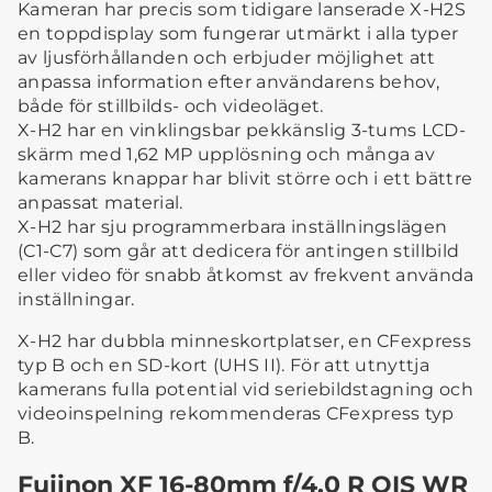
Kameran har precis som tidigare lanserade X-H2S
en toppdisplay som fungerar utmärkt i alla typer
av ljusförhållanden och erbjuder möjlighet att
anpassa information efter användarens behov,
både för stillbilds- och videoläget.
X-H2 har en vinklingsbar pekkänslig 3-tums LCD-
skärm med 1,62 MP upplösning och många av
kamerans knappar har blivit större och i ett bättre
anpassat material.
X-H2 har sju programmerbara inställningslägen
(C1-C7) som går att dedicera för antingen stillbild
eller video för snabb åtkomst av frekvent använda
inställningar.
X-H2 har dubbla minneskortplatser, en CFexpress
typ B och en SD-kort (UHS II). För att utnyttja
kamerans fulla potential vid seriebildstagning och
videoinspelning rekommenderas CFexpress typ
B.
Fujinon XF 16-80mm f/4,0 R OIS WR