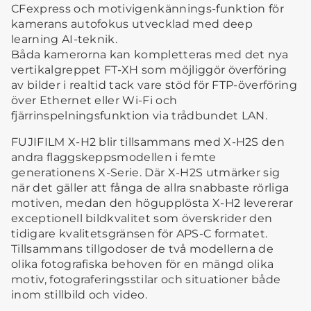
CFexpress och motivigenkännings-funktion för
kamerans autofokus utvecklad med deep
learning AI-teknik.
Båda kamerorna kan kompletteras med det nya
vertikalgreppet FT-XH som möjliggör överföring
av bilder i realtid tack vare stöd för FTP-överföring
över Ethernet eller Wi-Fi och
fjärrinspelningsfunktion via trådbundet LAN.
FUJIFILM X-H2 blir tillsammans med X-H2S den
andra flaggskeppsmodellen i femte
generationens X-Serie. Där X-H2S utmärker sig
när det gäller att fånga de allra snabbaste rörliga
motiven, medan den högupplösta X-H2 levererar
exceptionell bildkvalitet som överskrider den
tidigare kvalitetsgränsen för APS-C formatet.
Tillsammans tillgodoser de två modellerna de
olika fotografiska behoven för en mängd olika
motiv, fotograferingsstilar och situationer både
inom stillbild och video.