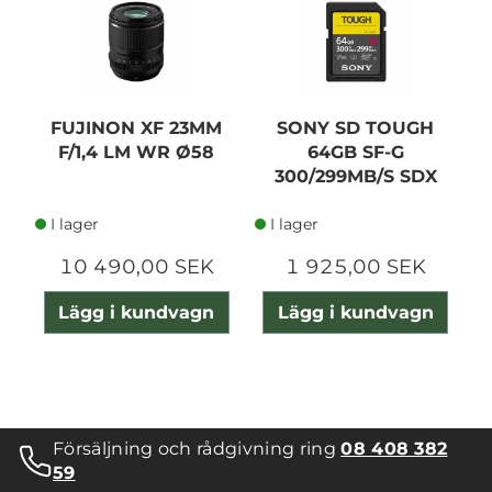
FUJINON XF 23MM
SONY SD TOUGH
F/1,4 LM WR Ø58
64GB SF-G
300/299MB/S SDX
UHS-II
I lager
I lager
10 490,00 SEK
1 925,00 SEK
Lägg i kundvagn
Lägg i kundvagn
Försäljning och rådgivning ring
08 408 382
59