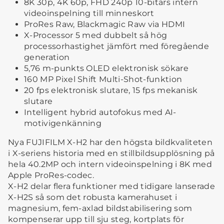
8K 30p, 4K 60p, FHD 240p 10-bitars intern
videoinspelning till minneskort
ProRes Raw, Blackmagic Raw via HDMI
X-Processor 5 med dubbelt så hög
processorhastighet jämfört med föregående
generation
5,76 m-punkts OLED elektronisk sökare
160 MP Pixel Shift Multi-Shot-funktion
20 fps elektronisk slutare, 15 fps mekanisk
slutare
Intelligent hybrid autofokus med AI-
motivigenkänning
Nya FUJIFILM X-H2 har den högsta bildkvaliteten
i X-seriens historia med en stillbildsupplösning på
hela 40.2MP och intern videoinspelning i 8K med
Apple ProRes-codec.
X-H2 delar flera funktioner med tidigare lanserade
X-H2S så som det robusta kamerahuset i
magnesium, fem-axlad bildstabilisering som
kompenserar upp till sju steg, kortplats för