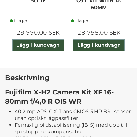
BODY
G9 II KIT WITH 12-
60MM
I lager
I lager
29 990,00 SEK
28 795,00 SEK
Lägg i kundvagn
Lägg i kundvagn
Beskrivning
Fujifilm X-H2 Camera Kit XF 16-
80mm f/4,0 R OIS WR
40,2 mp APS-C X-Trans CMOS 5 HR BSI-sensor
utan optiskt lågpassfilter
Femaxlig bildstabilisering (IBIS) med upp till
sju stopp för kompensation