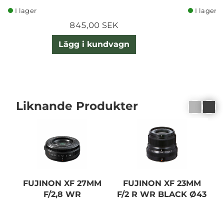
I lager
I lager
845,00 SEK
Lägg i kundvagn
Liknande Produkter
FUJINON XF 27MM
FUJINON XF 23MM
F/2,8 WR
F/2 R WR BLACK Ø43
F