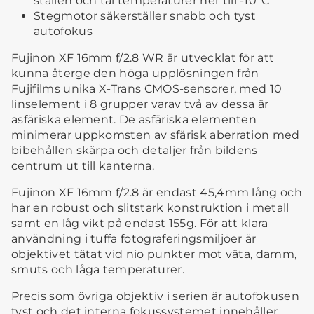
ställen och tål temperaturer ner till -10°C
Stegmotor säkerställer snabb och tyst
autofokus
Fujinon XF 16mm f/2.8 WR är utvecklat för att
kunna återge den höga upplösningen från
Fujifilms unika X-Trans CMOS-sensorer, med 10
linselement i 8 grupper varav två av dessa är
asfäriska element. De asfäriska elementen
minimerar uppkomsten av sfärisk aberration med
bibehållen skärpa och detaljer från bildens
centrum ut till kanterna.
Fujinon XF 16mm f/2.8 är endast 45,4mm lång och
har en robust och slitstark konstruktion i metall
samt en låg vikt på endast 155g. För att klara
användning i tuffa fotograferingsmiljöer är
objektivet tätat vid nio punkter mot väta, damm,
smuts och låga temperaturer.
Precis som övriga objektiv i serien är autofokusen
tyst och det interna fokussystemet innehåller