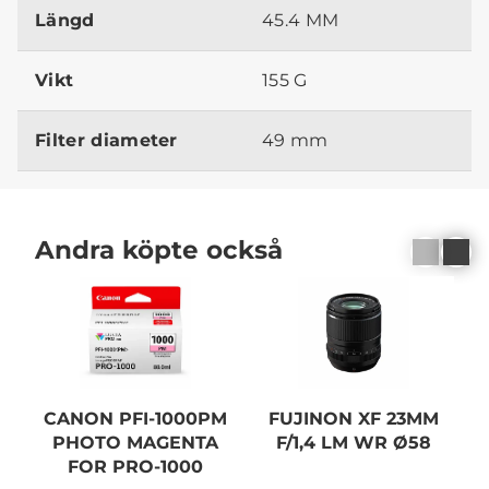
Längd
45.4 MM
Vikt
155 G
Filter diameter
49 mm
Andra köpte också
CANON PFI-1000PM
FUJINON XF 23MM
PHOTO MAGENTA
F/1,4 LM WR Ø58
1
FOR PRO-1000