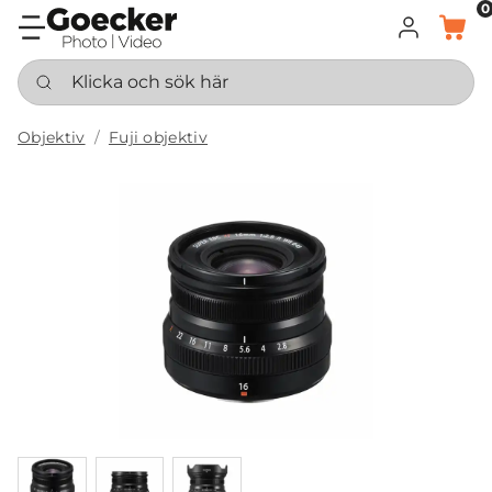
0
LOGGA IN
KORG
Klicka och sök här
Objektiv
Fuji objektiv