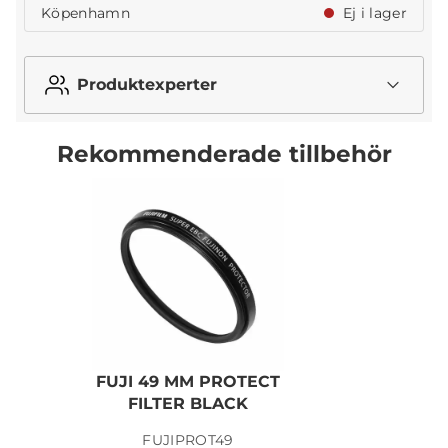
Köpenhamn
Ej i lager
Produktexperter
Rekommenderade tillbehör
FUJI 49 MM PROTECT
N
FILTER BLACK
FUJIPROT49