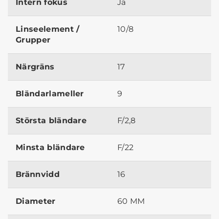
Intern fokus
Ja
Linseelement /
10/8
Grupper
Närgräns
17
Bländarlameller
9
Största bländare
F/2,8
Minsta bländare
F/22
Brännvidd
16
Diameter
60 MM