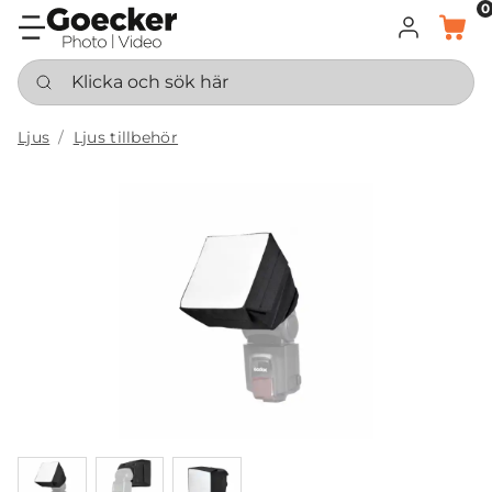
0
LOGGA IN
KORG
Klicka och sök här
Ljus
Ljus tillbehör