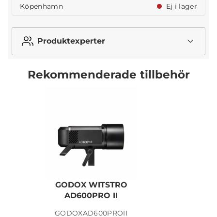
Köpenhamn
Ej i lager
Produktexperter
Rekommenderade tillbehör
GODOX WITSTRO
G
AD600PRO II
GODOXAD600PROII