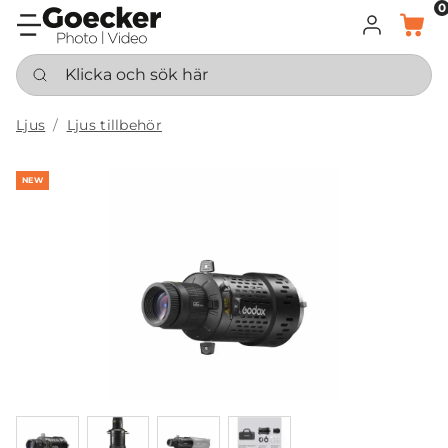
0
LOGGA IN
KORG
Klicka och sök här
Ljus
Ljus tillbehör
NEW