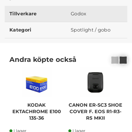
Tillverkare
Godox
Kategori
Spotlight / gobo
Andra köpte också
KODAK
CANON ER-SC3 SHOE
EKTACHROME E100
COVER F. EOS R1-R3-
135-36
R5 MKII
I lager
I lager