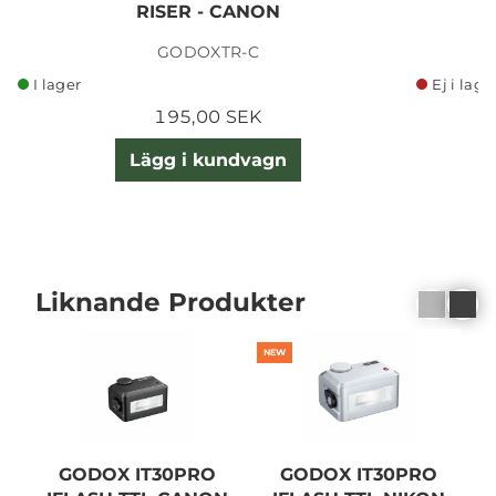
RISER - CANON
GODOXTR-C
I lager
Ej i lage
195,00 SEK
Lägg i kundvagn
Liknande Produkter
NEW
GODOX IT30PRO
GODOX IT30PRO