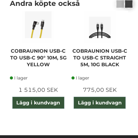
Andra köpte också
COBRAUNION USB-C
COBRAUNION USB-C
C
TO USB-C 90° 10M, 5G
TO USB-C STRAIGHT
T
YELLOW
5M, 10G BLACK
I lager
I lager
1 515,00 SEK
775,00 SEK
Lägg i kundvagn
Lägg i kundvagn