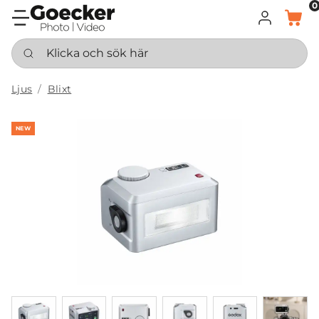
0
LOGGA IN
KORG
Klicka och sök här
Ljus
Blixt
NEW