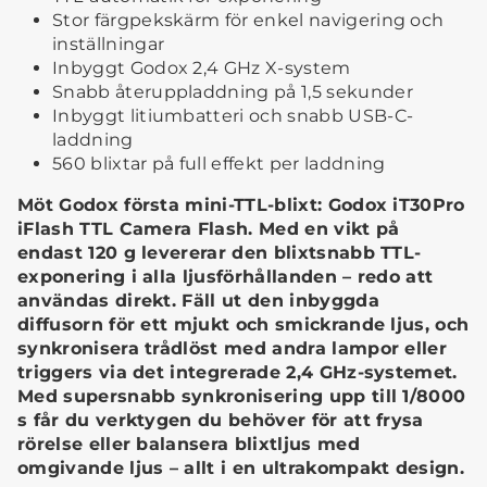
Stor färgpekskärm för enkel navigering och
inställningar
Inbyggt Godox 2,4 GHz X-system
Snabb återuppladdning på 1,5 sekunder
Inbyggt litiumbatteri och snabb USB-C-
laddning
560 blixtar på full effekt per laddning
Möt Godox första mini-TTL-blixt: Godox iT30Pro
iFlash TTL Camera Flash. Med en vikt på
endast 120 g levererar den blixtsnabb TTL-
exponering i alla ljusförhållanden – redo att
användas direkt. Fäll ut den inbyggda
diffusorn för ett mjukt och smickrande ljus, och
synkronisera trådlöst med andra lampor eller
triggers via det integrerade 2,4 GHz-systemet.
Med supersnabb synkronisering upp till 1/8000
s får du verktygen du behöver för att frysa
rörelse eller balansera blixtljus med
omgivande ljus – allt i en ultrakompakt design.