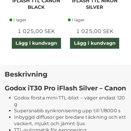
IFLASH TTL CANON
IFLASH TTL NIKON
BLACK
SILVER
I lager
I lager
1 025,00 SEK
1 025,00 SEK
Lägg i kundvagn
Lägg i kundvagn
Beskrivning
Godox iT30 Pro iFlash Silver – Canon
Godox första mini-TTL-blixt – väger endast 120
g
Supersnabb synkronisering upp till 1/8000 s
Inbyggd diffusor ger bredare täckning och ett
vackert, mjukt och jämnt ljus
TTL-automatik för exponering