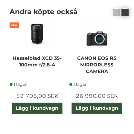
Andra köpte också
NEW
Hasselblad XCD 35-
CANON EOS R5
100mm f/2,8-4
MIRRORLESS
1
CAMERA
I lager
I lager
52 795,00 SEK
26 990,00 SEK
Lägg i kundvagn
Lägg i kundvagn