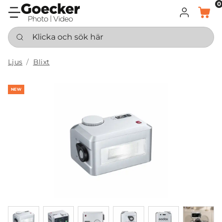
0
LOGGA IN
KORG
Klicka och sök här
Ljus
Blixt
NEW