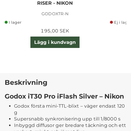
RISER - NIKON
GODOXTR-N
I lager
Ej i lage
195,00 SEK
Lägg i kundvagn
Beskrivning
Godox iT30 Pro iFlash Silver – Nikon
Godox första mini-TTL-blixt – väger endast 120
g
Supersnabb synkronisering upp till 1/8000 s
Inbyggd diffusor ger bredare täckning och ett