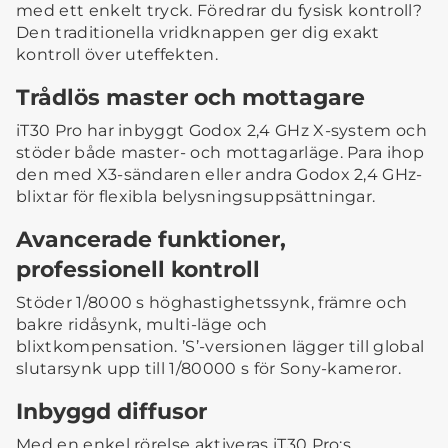
med ett enkelt tryck. Föredrar du fysisk kontroll?
Den traditionella vridknappen ger dig exakt
kontroll över uteffekten.
Trådlös master och mottagare
iT30 Pro har inbyggt Godox 2,4 GHz X-system och
stöder både master- och mottagarläge. Para ihop
den med X3-sändaren eller andra Godox 2,4 GHz-
blixtar för flexibla belysningsuppsättningar.
Avancerade funktioner,
professionell kontroll
Stöder 1/8000 s höghastighetssynk, främre och
bakre ridåsynk, multi-läge och
blixtkompensation. ’S’-versionen lägger till global
slutarsynk upp till 1/80000 s för Sony-kameror.
Inbyggd diffusor
Med en enkel rörelse aktiveras iT30 Pro:s