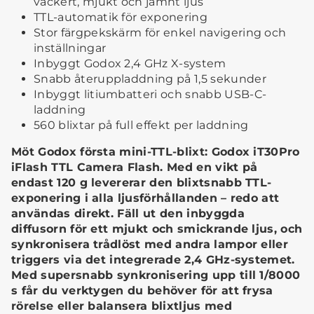
vackert, mjukt och jämnt ljus
TTL-automatik för exponering
Stor färgpekskärm för enkel navigering och
inställningar
Inbyggt Godox 2,4 GHz X-system
Snabb återuppladdning på 1,5 sekunder
Inbyggt litiumbatteri och snabb USB-C-
laddning
560 blixtar på full effekt per laddning
Möt Godox första mini-TTL-blixt: Godox iT30Pro
iFlash TTL Camera Flash. Med en vikt på
endast 120 g levererar den blixtsnabb TTL-
exponering i alla ljusförhållanden – redo att
användas direkt. Fäll ut den inbyggda
diffusorn för ett mjukt och smickrande ljus, och
synkronisera trådlöst med andra lampor eller
triggers via det integrerade 2,4 GHz-systemet.
Med supersnabb synkronisering upp till 1/8000
s får du verktygen du behöver för att frysa
rörelse eller balansera blixtljus med