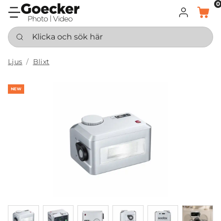
0
LOGGA IN
KORG
Klicka och sök här
Ljus
Blixt
NEW