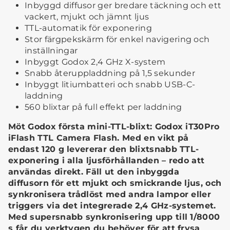
Inbyggd diffusor ger bredare täckning och ett
vackert, mjukt och jämnt ljus
TTL-automatik för exponering
Stor färgpekskärm för enkel navigering och
inställningar
Inbyggt Godox 2,4 GHz X-system
Snabb återuppladdning på 1,5 sekunder
Inbyggt litiumbatteri och snabb USB-C-
laddning
560 blixtar på full effekt per laddning
Möt Godox första mini-TTL-blixt: Godox iT30Pro
iFlash TTL Camera Flash. Med en vikt på
endast 120 g levererar den blixtsnabb TTL-
exponering i alla ljusförhållanden – redo att
användas direkt. Fäll ut den inbyggda
diffusorn för ett mjukt och smickrande ljus, och
synkronisera trådlöst med andra lampor eller
triggers via det integrerade 2,4 GHz-systemet.
Med supersnabb synkronisering upp till 1/8000
s får du verktygen du behöver för att frysa