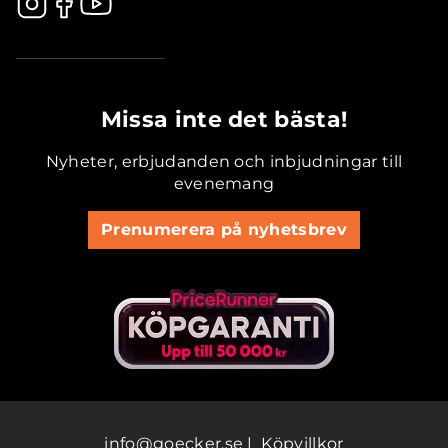
.............................................
Missa inte det bästa!
Nyheter, erbjudanden och inbjudningar till
evenemang
Prenumerera på nyhetsbrev
info@goecker.se
|
Köpvillkor