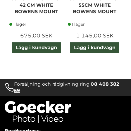
42 CM WHITE
55CM WHITE
BOWENS MOUNT
BOWENS MOUNT
M
I lager
I lager
675,00 SEK
1 145,00 SEK
Lägg i kundvagn
Lägg i kundvagn
Försäljning och rådgivning ring
08 408 382
59
Besöksadress
: