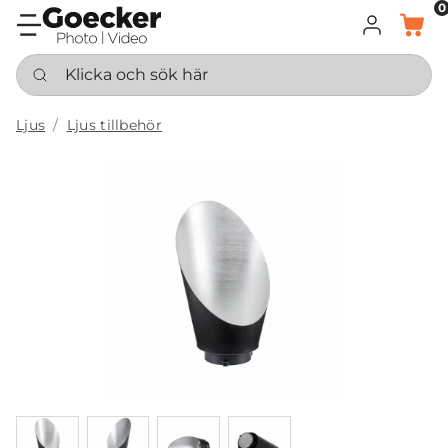
0
LOGGA IN
KORG
Klicka och sök här
Ljus
Ljus tillbehör