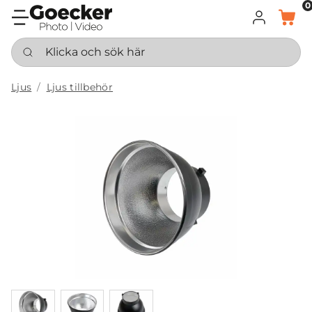
0
LOGGA IN
KORG
Klicka och sök här
Ljus
Ljus tillbehör