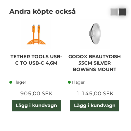
Andra köpte också
TETHER TOOLS USB-
GODOX BEAUTYDISH
G
C TO USB-C 4,6M
55CM SILVER
BOWENS MOUNT
I lager
I lager
905,00 SEK
1 145,00 SEK
Lägg i kundvagn
Lägg i kundvagn