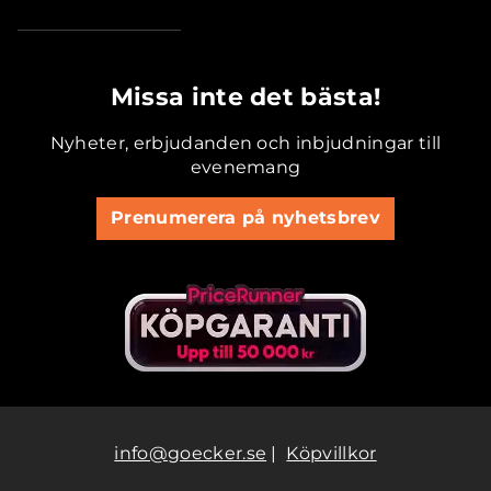
.............................................
Missa inte det bästa!
Nyheter, erbjudanden och inbjudningar till
evenemang
Prenumerera på nyhetsbrev
info@goecker.se
|
Köpvillkor