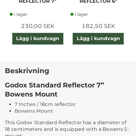
REFLECTOR 7"
REFLECTOR 6"
R
BOWENS MOUNT
BOWENS MOUNT
I lager
I lager
230,00 SEK
182,50 SEK
Lägg i kundvagn
Lägg i kundvagn
Beskrivning
Godox Standard Reflector 7”
Bowens Mount
7 Inches / 18cm reflector
Bowens Mount
This Godox Standard Reflector has a diameter of
18 centimeters and is equipped with a Bowens S-
mount.