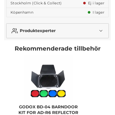
Stockholm (Click & Collect)
Ej i lager
Köpenhamn
I lager
Produktexperter
Rekommenderade tillbehör
GODOX BD-04 BARNDOOR
G
KIT FOR AD-R6 REFLECTOR