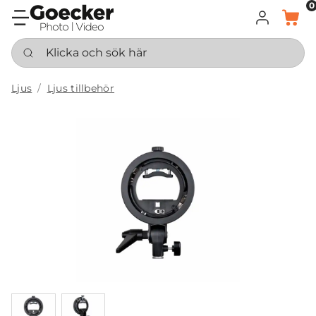
0
LOGGA IN
KORG
Klicka och sök här
Ljus
Ljus tillbehör