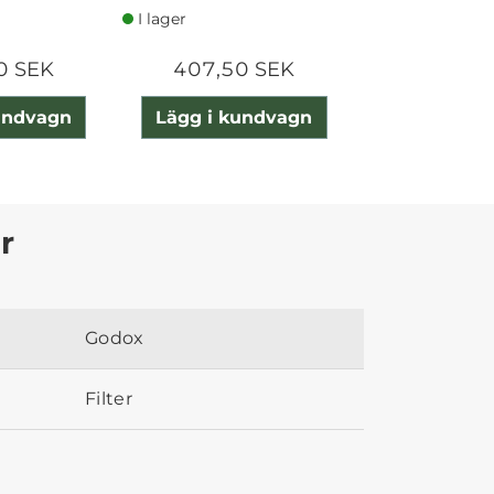
I lager
I lager
0 SEK
407,50 SEK
557,50
undvagn
Lägg i kundvagn
Lägg i ku
r
Godox
Filter