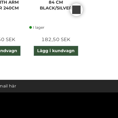
ITH ARM
84 CM
V100 N
ER 240CM
BLACK/SILVER
I lager
I lager
50 SEK
182,50 SEK
4 770,0
undvagn
Lägg i kundvagn
Lägg i ku
mail här