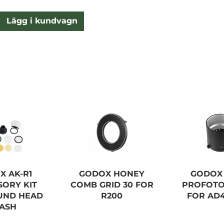
Lägg i kundvagn
X AK-R1
GODOX HONEY
GODOX 
SORY KIT
COMB GRID 30 FOR
PROFOT
UND HEAD
R200
FOR AD
LASH