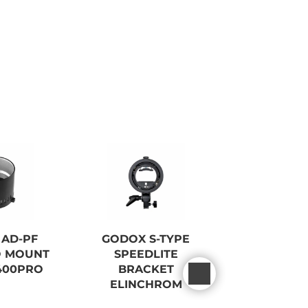
AD-PF
GODOX S-TYPE
GODOX B
O MOUNT
SPEEDLITE
BARNDOO
400PRO
BRACKET
FOR AD
ELINCHROM
REFLEC