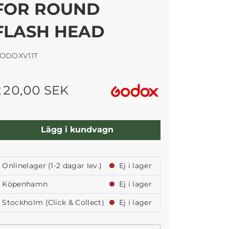
FOR ROUND
FLASH HEAD
ODOXV11T
220,00 SEK
Lägg i kundvagn
Onlinelager (1-2 dagar lev.)
Ej i lager
Köpenhamn
Ej i lager
Stockholm (Click & Collect)
Ej i lager