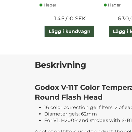
I lager
I lager
145,00 SEK
630,
Lägg i kundvagn
Lägg i
Beskrivning
Godox V-11T Color Tempera
Round Flash Head
16 color correction gel filters, 2 of e
Diameter gels: 62mm
For V1, H200R and strobes with S-R
A set of gel filters used to adjust the c