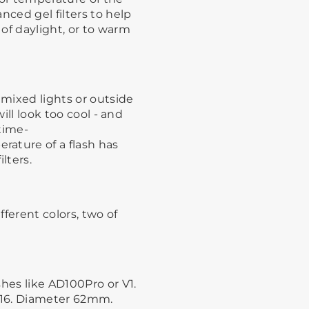
nced gel filters to help
of daylight, or to warm
mixed lights or outside
will look too cool - and
 time-
ature of a flash has
lters.
fferent colors, two of
hes like AD100Pro or V1.
-R16. Diameter 62mm.