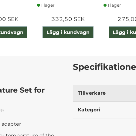
I lager
I lager
00 SEK
332,50 SEK
275,0
 kundvagn
Lägg i kundvagn
Lägg i k
Specifikatione
ture Set for
Tillverkare
Kategori
ach
1 adapter
olor temperature of the