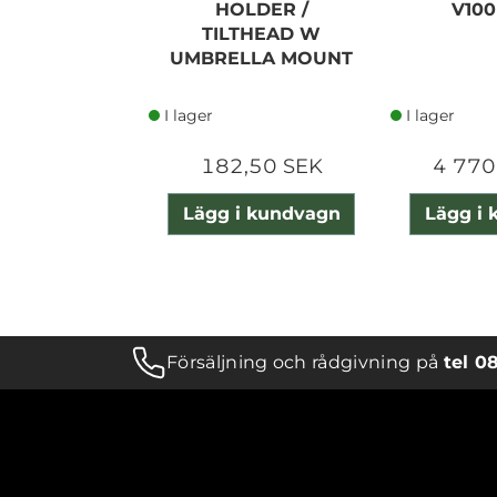
HOLDER /
V10
TILTHEAD W
UMBRELLA MOUNT
I lager
I lager
182,50 SEK
4 770
Lägg i kundvagn
Lägg i
Försäljning och rådgivning på
tel 0