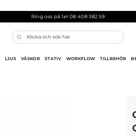
Ring oss på tel 08 408 382 59
Klicka och sök här
LJUS
VÄSKOR
STATIV
WORKFLOW
TILLBEHÖR
B
ten har nu lagts till i var
Gå till korgen
Köps ofta tillsammans med