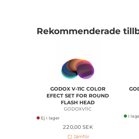
Rekommenderade till
I lager
GODOX V-11C COLOR
GOD
EFECT SET FOR ROUND
FLASH HEAD
GODOXV11C
I lag
Ej i lager
220,00 SEK
Jämför