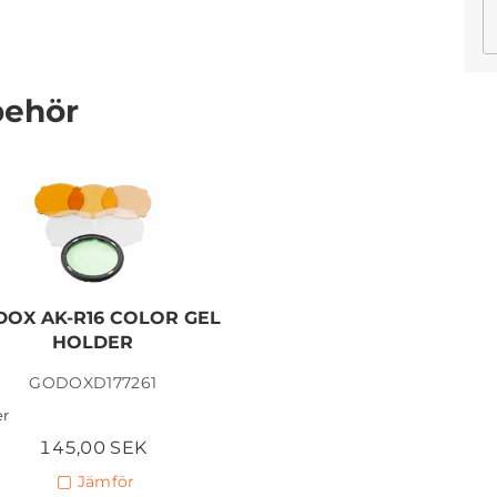
behör
GODOX X3 PRO 2.4G
TRIGGER TRANSMITTER
FOR NIKON
1 150,00 SEK
OX AK-R16 COLOR GEL
Lägg i kundvagn
HOLDER
GODOXD177261
er
145,00 SEK
Jämför