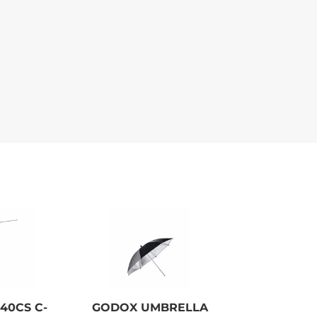
40CS C-
GODOX UMBRELLA
GODOX SPE