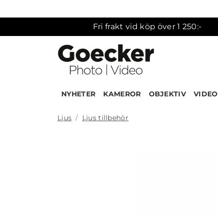
Fri frakt vid köp över 1 250:-
NYHETER
KAMEROR
OBJEKTIV
VIDEO
Ljus
Ljus tillbehör
Produk
NEW