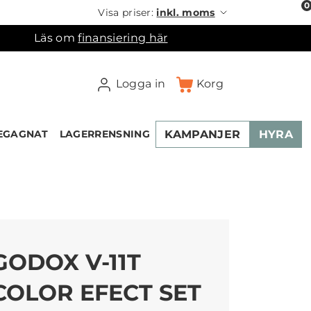
0
Visa priser:
inkl. moms
Läs om
finansiering här
Logga in
Korg
KAMPANJER
HYRA
EGAGNAT
LAGERRENSNING
×
ukorgen
GODOX V-11T
COLOR EFECT SET
NEW