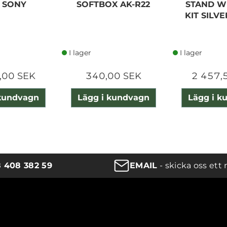
0 SONY
SOFTBOX AK-R22
STAND W
KIT SILV
I lager
I lager
,00 SEK
340,00 SEK
2 457,
 kundvagn
Lägg i kundvagn
Lägg i k
8 408 382 59
EMAIL
- skicka oss ett 