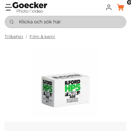
0
LOGGA IN
KORG
Klicka och sök här
Tillbehör
Film & kemi