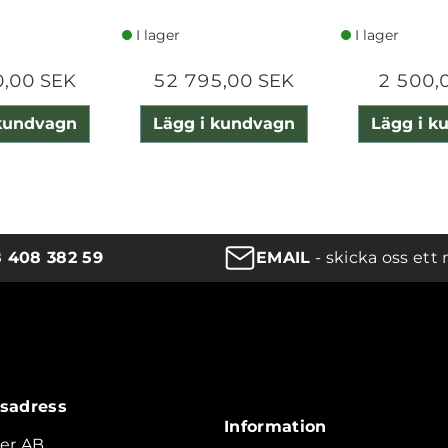
I lager
I lager
0,00 SEK
52 795,00 SEK
2 500,
 kundvagn
Lägg i kundvagn
Lägg i k
8 408 382 59
EMAIL
- skicka oss ett 
sadress
Information
er AB