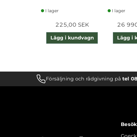
I lager
I lager
225,00 SEK
26 99
Lägg i kundvagn
Lägg i
Försäljning och rådgivning på
tel 0
Besök
Goeck