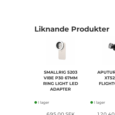
Liknande Produkter
SMALLRIG 5203
APUTU
VIBE P30 67MM
XT5
RING LIGHT LED
FLIGHT
ADAPTER
I lager
I lager
695,00 SEK
120 40