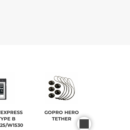
FEXPRESS
GOPRO HERO
SONY ALPH
TYPE B
TETHER
CAMERA
25/W1530