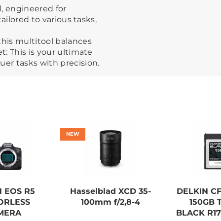
, engineered for
tailored to various tasks,
this multitool balances
t: This is your ultimate
uer tasks with precision.
NEW
 EOS R5
Hasselblad XCD 35-
DELKIN C
ORLESS
100mm f/2,8-4
150GB 
MERA
BLACK R17