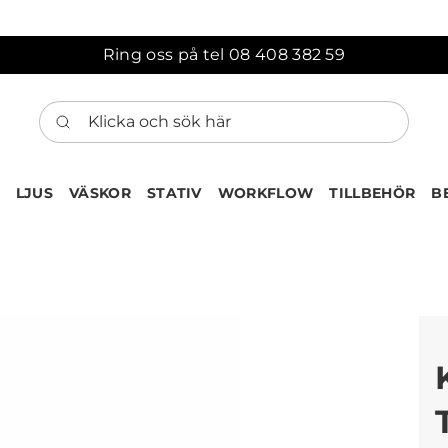
Ring oss på tel 08 408 382 59
Klicka och sök här
LJUS
VÄSKOR
STATIV
WORKFLOW
TILLBEHÖR
B
ten har nu lagts till i var
Gå till korgen
Köps ofta tillsammans med