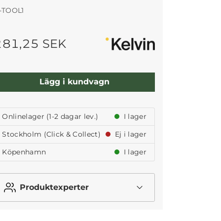
-TOOL1
281,25 SEK
Lägg i kundvagn
Onlinelager (1-2 dagar lev.)
I lager
Stockholm (Click & Collect)
Ej i lager
Köpenhamn
I lager
Produktexperter