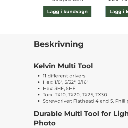
Lägg i kundvagn
Lägg i
Beskrivning
Kelvin Multi Tool
11 different drivers
Hex: 1/8″, 5/32″, 3/16″
Hex: 3HF, 5HF
Torx: TX10, TX20, TX25, TX30
Screwdriver: Flathead 4 and 5, Phill
Durable Multi Tool for Lig
Photo