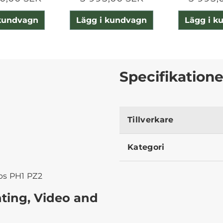
 kundvagn
Lägg i kundvagn
Lägg i k
Specifikatione
Tillverkare
Kategori
ips PH1 PZ2
hting, Video and