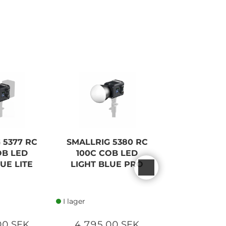
 5377 RC
SMALLRIG 5380 RC
NANLITE 
OB LED
100C COB LED
BICOLOR
UE LITE
LIGHT BLUE PRO
PANE
I lager
I lager
00 SEK
4 795,00 SEK
4 690,0