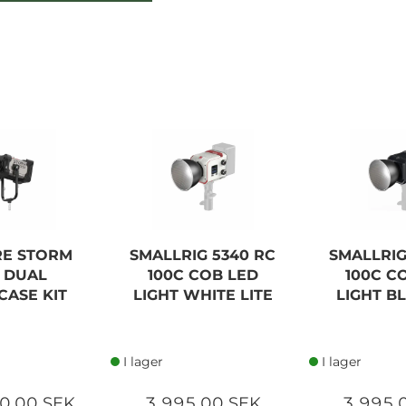
RE STORM
SMALLRIG 5340 RC
SMALLRIG
2 DUAL
100C COB LED
100C C
CASE KIT
LIGHT WHITE LITE
LIGHT BL
I lager
I lager
0,00 SEK
3 995,00 SEK
3 995,