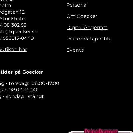
Personal
holm
rögatan 12
Om Goecker
2 Stockholm
 408 382 59
Digital Ångerrätt
info@goecker.se
.: 556813-8449
Persondatapolitik
butiken här
Events
tider på Goecker
 - torsdag: 08.00-17.00
ar: 08.00-16.00
 - söndag: stängt