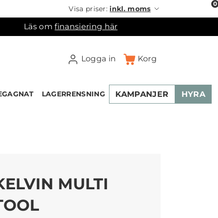
0
Visa priser:
inkl. moms
Läs om
finansiering här
Logga in
Korg
KAMPANJER
HYRA
EGAGNAT
LAGERRENSNING
×
ukorgen
KELVIN MULTI
TOOL