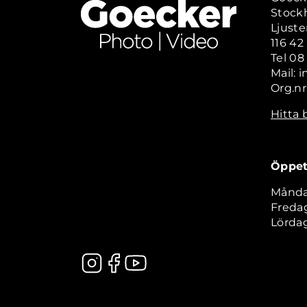
Stock
Ljuste
116 4
Tel 08
Mail: 
Org.nr
Hitta 
Öppet
Måndag
Fredag
Lördag