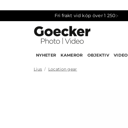
Fri frakt vid köp över 1 250:-
NYHETER
KAMEROR
OBJEKTIV
VIDEO
Ljus
Location gear
Produk