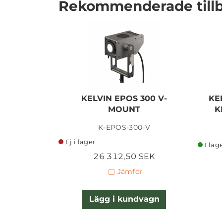
Rekommenderade till
KELVIN EPOS 300 V-
KE
MOUNT
K
I lager
K-EPOS-300-V
Ej i lager
I lag
26 312,50 SEK
Jämför
Lägg i kundvagn