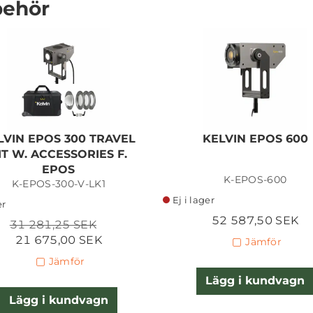
behör
KELVIN EPOS 300 TRAVEL
KIT W. ACCESSORIES F.
LVIN EPOS 300 TRAVEL
KELVIN EPOS 600
EPOS
IT W. ACCESSORIES F.
EPOS
K-EPOS-600
K-EPOS-300-V-LK1
21 675,00 SEK
Ej i lager
er
Lägg i kundvagn
52 587,50 SEK
31 281,25 SEK
21 675,00 SEK
Jämför
Jämför
Lägg i kundvagn
Lägg i kundvagn