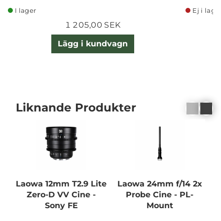
I lager
Ej i lage
1 205,00 SEK
Lägg i kundvagn
Liknande Produkter
Laowa 12mm T2.9 Lite
Laowa 24mm f/14 2x
Zero-D VV Cine -
Probe Cine - PL-
P
Sony FE
Mount