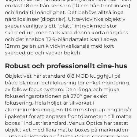
endast 18 cm från sensorn (10 cm från frontlinsen)
och ända till oändlighet. Det behövs alltså inga
närbildslinser (dioptrier). Ultra-vidvinkelobjektiv
skapar vanligtvis ett ”platt” intryck med stor
skärpedjup, men tack vare denna korta närgräns
och det snabba T2.9-bländartalet kan Laowa
12mm ge en unik vidvinkelkänsla med kort
skärpedjup och vacker bokeh.
Robust och professionellt cine-hus
Objektivet har standard 0,8 MOD kugghjul på
både bländar- och fokusring för enkel montering
av follow-focus-system. Den långa och mjuka
fokuseringsrotationen på 270° ger exakt
fokusering. Hela höljet är tillverkat i
aluminiumlegering. En 114 mm step-up-ring ingår
i paketet för att anpassa frontdiametern till matte
boxes i industristandard. Venus Optics har testat
objektivet med flera matte boxes på marknaden
– utan vinjettering på Vista Vision-sensorer, även