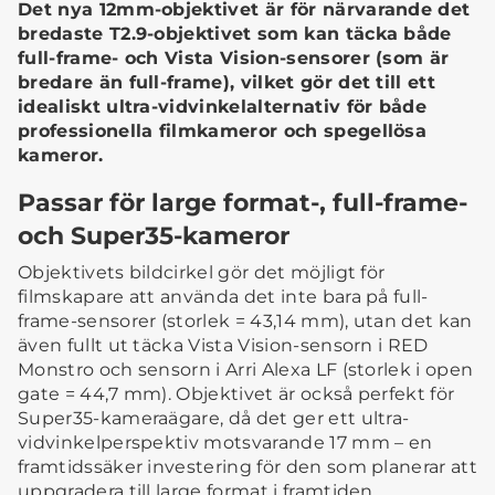
Det nya 12mm-objektivet är för närvarande det
bredaste T2.9-objektivet som kan täcka både
full-frame- och Vista Vision-sensorer (som är
bredare än full-frame), vilket gör det till ett
idealiskt ultra-vidvinkelalternativ för både
professionella filmkameror och spegellösa
kameror.
Passar för large format-, full-frame-
och Super35-kameror
Objektivets bildcirkel gör det möjligt för
filmskapare att använda det inte bara på full-
frame-sensorer (storlek = 43,14 mm), utan det kan
även fullt ut täcka Vista Vision-sensorn i RED
Monstro och sensorn i Arri Alexa LF (storlek i open
gate = 44,7 mm). Objektivet är också perfekt för
Super35-kameraägare, då det ger ett ultra-
vidvinkelperspektiv motsvarande 17 mm – en
framtidssäker investering för den som planerar att
uppgradera till large format i framtiden.