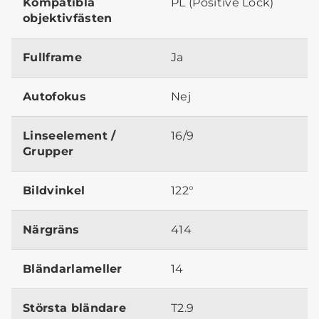
Kompatibla
PL (Positive Lock)
objektivfästen
Fullframe
Ja
Autofokus
Nej
Linseelement /
16/9
Grupper
Bildvinkel
122°
Närgräns
414
Bländarlameller
14
Största bländare
T2.9