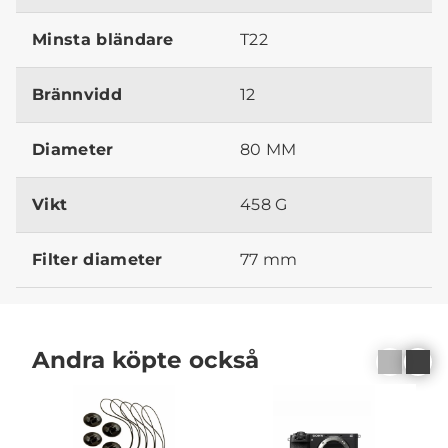
Minsta bländare
T22
Brännvidd
12
Diameter
80 MM
Vikt
458 G
Filter diameter
77 mm
Andra köpte också