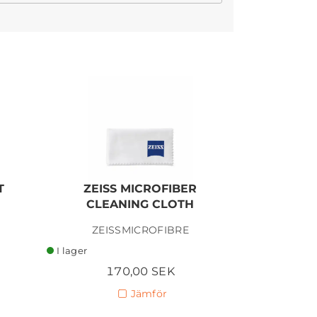
I lager
T
ZEISS MICROFIBER
ZEISS 
CLEANING CLOTH
ZEISSMICROFIBRE
ZEI
I lager
I lager
170,00 SEK
2
Jämför