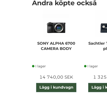
Andra köpte också
SONY ALPHA 6700
Sachtler
CAMERA BODY
p
I lager
I lager
14 740,00 SEK
1 325
Lägg i kundvagn
Lägg i