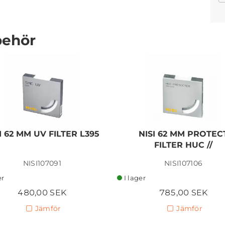
behör
Laowa 65mm f/2.8 2X
Ultra Macro - Fuji X
5 575,00 SEK
I 62 MM UV FILTER L395
NISI 62 MM PROTEC
FILTER HUC //
Lägg i kundvagn
NISI107091
NISI107106
er
I lager
480,00 SEK
785,00 SEK
Jämför
Jämför