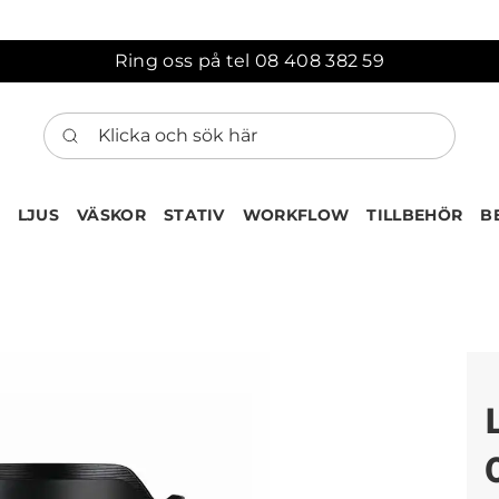
Ring oss på tel 08 408 382 59
Klicka och sök här
LJUS
VÄSKOR
STATIV
WORKFLOW
TILLBEHÖR
B
ten har nu lagts till i var
Gå till korgen
Köps ofta tillsammans med