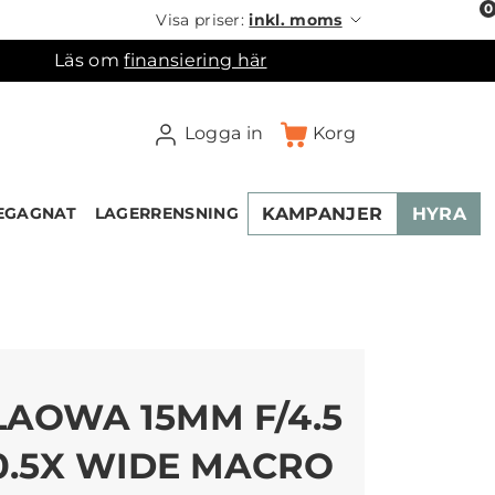
0
Visa priser:
inkl. moms
Läs om
finansiering här
Logga in
Korg
KAMPANJER
HYRA
EGAGNAT
LAGERRENSNING
×
ukorgen
LAOWA 15MM F/4.5
0.5X WIDE MACRO