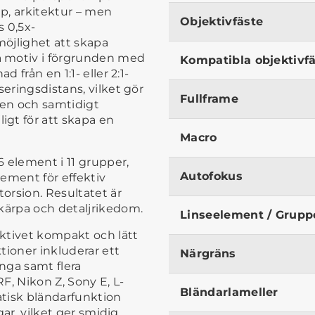
kap, arkitektur – men
Objektivfäste
 0,5x-
möjlighet att skapa
a motiv i förgrunden med
Kompatibla objektivf
 från en 1:1- eller 2:1-
seringsdistans, vilket gör
Fullframe
den och samtidigt
gt för att skapa en
Macro
 element i 11 grupper,
Autofokus
lement för effektiv
torsion. Resultatet är
skärpa och detaljrikedom.
Linseelement / Grupp
ktivet kompakt och lätt
tioner inkluderar ett
Närgräns
nga samt flera
RF, Nikon Z, Sony E, L-
Bländarlameller
tisk bländarfunktion
gar, vilket ger smidig