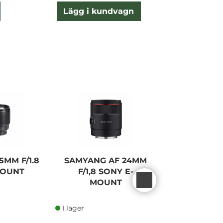
Lägg i kundvagn
Lägg
5MM F/1.8
SAMYANG AF 24MM
Laowa 25m
MOUNT
F/1,8 SONY E-
2.5-5X Ultra
MOUNT
Canon
I lager
I lager