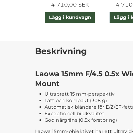
4 710,00 SEK
4 710
Lägg i kundvagn
Lägg i
Beskrivning
Laowa 15mm F/4.5 0.5x Wi
Mount
Ultrabrett 15 mm-perspektiv
Lätt och kompakt (308 g)
Automatisk bländare för E/Z/EF-fat
Exceptionell bildkvalitet
God närgräns (0,5x förstoring)
Laowa 15mm-objektivet har ett ultravid