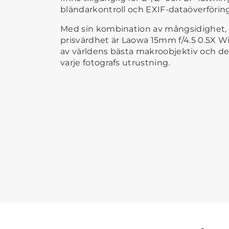
bländarkontroll och EXIF-dataöverföring
Med sin kombination av mångsidighet, p
prisvärdhet är Laowa 15mm f/4.5 0.5X W
av världens bästa makroobjektiv och det p
varje fotografs utrustning.