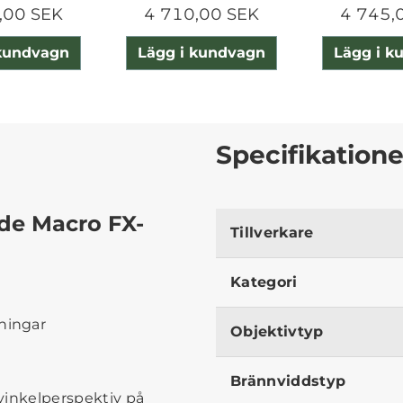
,00 SEK
4 710,00 SEK
4 745,
 kundvagn
Lägg i kundvagn
Lägg i k
Specifikatione
de Macro FX-
Tillverkare
Kategori
tningar
Objektivtyp
Brännviddstyp
vinkelperspektiv på