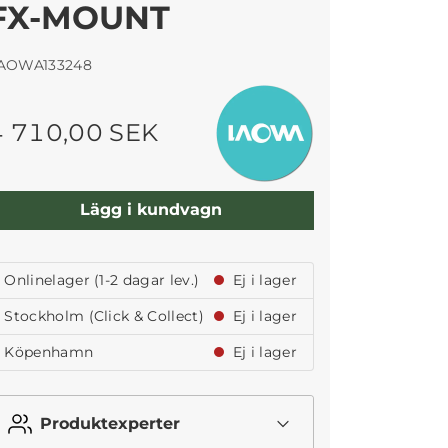
FX-MOUNT
AOWA133248
4 710,00 SEK
Lägg i kundvagn
Onlinelager (1-2 dagar lev.)
Ej i lager
Stockholm (Click & Collect)
Ej i lager
Köpenhamn
Ej i lager
Produktexperter