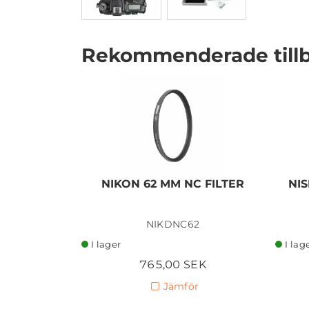
Rekommenderade till
I lager
NIKON 62 MM NC FILTER
NIS
NIKDNC62
I lager
I lag
765,00 SEK
Jämför