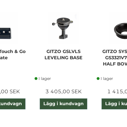
 Touch & Go
GITZO GSLVLS
GITZO SY
late
LEVELING BASE
GS3321V
HALF BO
I lager
I lager
,00 SEK
3 405,00 SEK
1 415,
 kundvagn
Lägg i kundvagn
Lägg i k