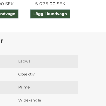
00 SEK
5 075,00 SEK
5 485,0
undvagn
Lägg i kundvagn
Lägg i ku
r
Laowa
Objektiv
Prime
Wide-angle