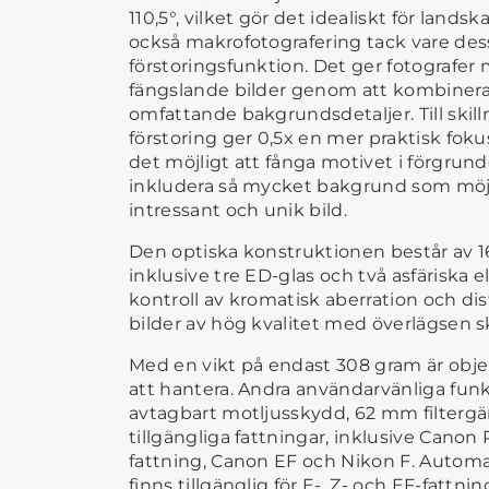
110,5°, vilket gör det idealiskt för lands
också makrofotografering tack vare dess
förstoringsfunktion. Det ger fotografer 
fängslande bilder genom att kombiner
omfattande bakgrundsdetaljer. Till skillnad
förstoring ger 0,5x en mer praktisk foku
det möjligt att fånga motivet i förgrun
inkludera så mycket bakgrund som möjli
intressant och unik bild.
Den optiska konstruktionen består av 16
inklusive tre ED-glas och två asfäriska e
kontroll av kromatisk aberration och dis
bilder av hög kvalitet med överlägsen 
Med en vikt på endast 308 gram är obje
att hantera. Andra användarvänliga funk
avtagbart motljusskydd, 62 mm filtergä
tillgängliga fattningar, inklusive Canon 
fattning, Canon EF och Nikon F. Automa
finns tillgänglig för E-, Z- och EF-fattnin