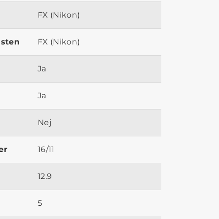
FX (Nikon)
ästen
FX (Nikon)
Ja
Ja
Nej
er
16/11
12.9
5