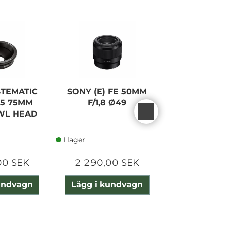
NEW
STEMATIC
SONY (E) FE 50MM
RICOH G
75 75MM
F/1,8 Ø49
MONOCH
WL HEAD
I lager
I lager
00 SEK
2 290,00 SEK
22 077,5
undvagn
Lägg i kundvagn
Lägg i ku