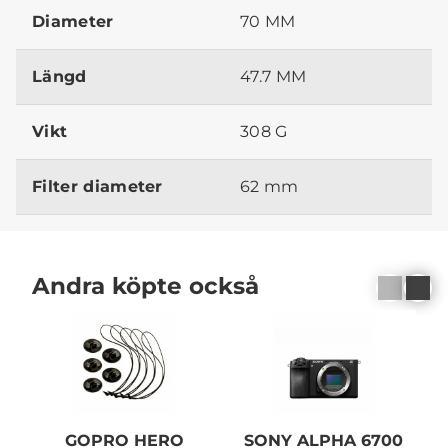
Diameter
70 MM
Längd
47.7 MM
Vikt
308 G
Filter diameter
62 mm
Andra köpte också
GOPRO HERO
SONY ALPHA 6700
S