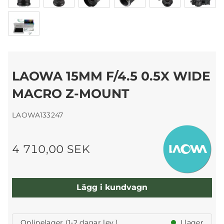
LAOWA 15MM F/4.5 0.5X WIDE
MACRO Z-MOUNT
LAOWA133247
4 710,00 SEK
Lägg i kundvagn
Onlinelager (1-2 dagar lev.)
I lager