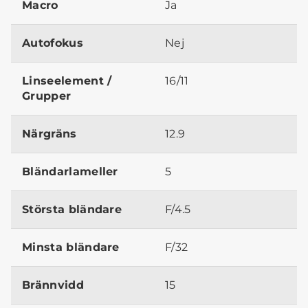
Macro
Ja
Autofokus
Nej
Linseelement /
16/11
Grupper
Närgräns
12.9
Bländarlameller
5
Största bländare
F/4.5
Minsta bländare
F/32
Brännvidd
15