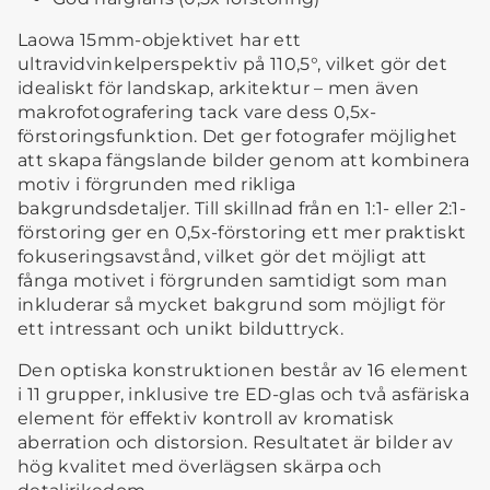
Laowa 15mm-objektivet har ett
ultravidvinkelperspektiv på 110,5°, vilket gör det
idealiskt för landskap, arkitektur – men även
makrofotografering tack vare dess 0,5x-
förstoringsfunktion. Det ger fotografer möjlighet
att skapa fängslande bilder genom att kombinera
motiv i förgrunden med rikliga
bakgrundsdetaljer. Till skillnad från en 1:1- eller 2:1-
förstoring ger en 0,5x-förstoring ett mer praktiskt
fokuseringsavstånd, vilket gör det möjligt att
fånga motivet i förgrunden samtidigt som man
inkluderar så mycket bakgrund som möjligt för
ett intressant och unikt bilduttryck.
Den optiska konstruktionen består av 16 element
i 11 grupper, inklusive tre ED-glas och två asfäriska
element för effektiv kontroll av kromatisk
aberration och distorsion. Resultatet är bilder av
hög kvalitet med överlägsen skärpa och