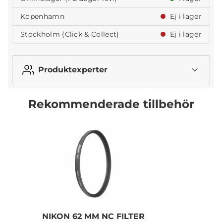
Köpenhamn
Ej i lager
Stockholm (Click & Collect)
Ej i lager
Produktexperter
Rekommenderade tillbehör
NIKON 62 MM NC FILTER
N