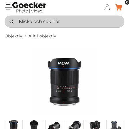
0
LOGGA IN
KORG
Klicka och sök här
Objektiv
Allt i objektiv