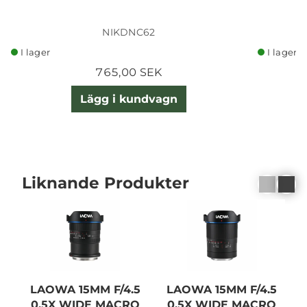
NIKDNC62
I lager
I lager
765,00 SEK
Lägg i kundvagn
Liknande Produkter
LAOWA 15MM F/4.5
LAOWA 15MM F/4.5
V
0.5X WIDE MACRO
0.5X WIDE MACRO