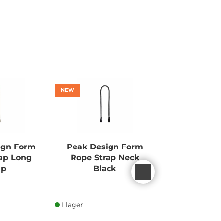
NEW
ign Form
Peak Design Form
LEICA STR
ap Long
Rope Strap Neck
BRAIDED R
lp
Black
LEATHER 
I lager
I lager