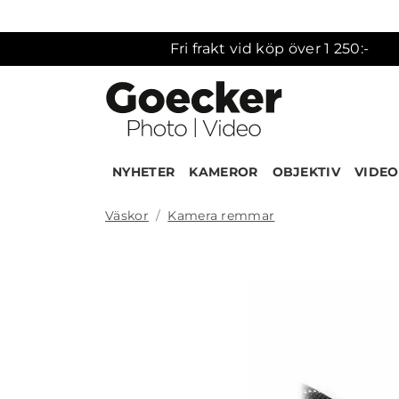
Fri frakt vid köp över 1 250:-
NYHETER
KAMEROR
OBJEKTIV
VIDEO
Väskor
Kamera remmar
Produk