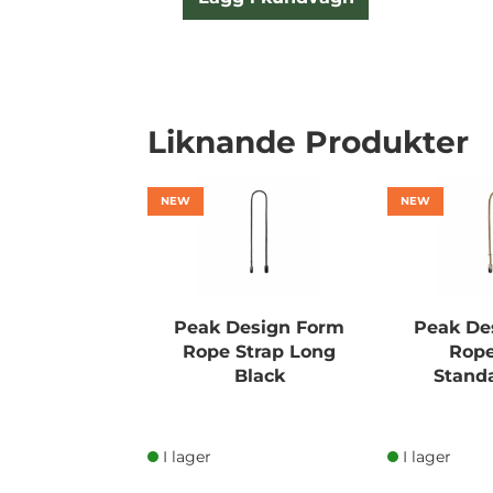
Liknande Produkter
NEW
NEW
Peak Design Form
Peak De
Rope Strap Long
Rope
Black
Stand
I lager
I lager