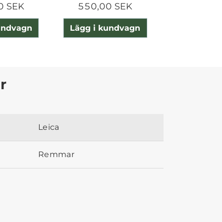
0 SEK
550,00 SEK
1 150,0
undvagn
Lägg i kundvagn
Lägg i ku
r
Leica
Remmar