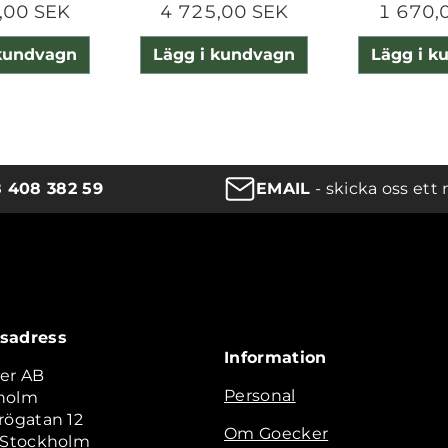
,00 SEK
4 725,00 SEK
1 670,
 kundvagn
Lägg i kundvagn
Lägg i k
8 408 382 59
EMAIL
- skicka oss ett 
sadress
Information
er AB
Personal
holm
rögatan 12
Om Goecker
2 Stockholm