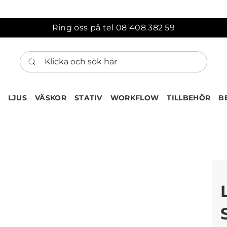
Ring oss på tel 08 408 382 59
Klicka och sök här
LJUS
VÄSKOR
STATIV
WORKFLOW
TILLBEHÖR
B
ten har nu lagts till i var
Gå till korgen
Köps ofta tillsammans med