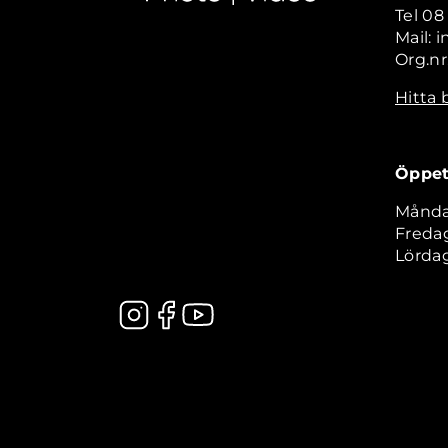
Tel 08
Mail: 
Org.nr
Hitta 
Öppet
Måndag
Fredag
Lördag