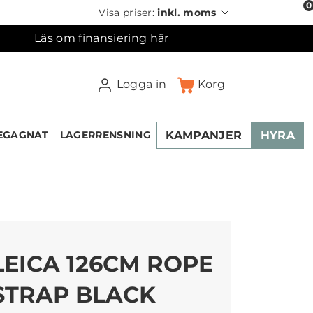
0
Visa priser:
inkl. moms
Läs om
finansiering här
Logga in
Korg
KAMPANJER
HYRA
EGAGNAT
LAGERRENSNING
×
ukorgen
LEICA 126CM ROPE
STRAP BLACK