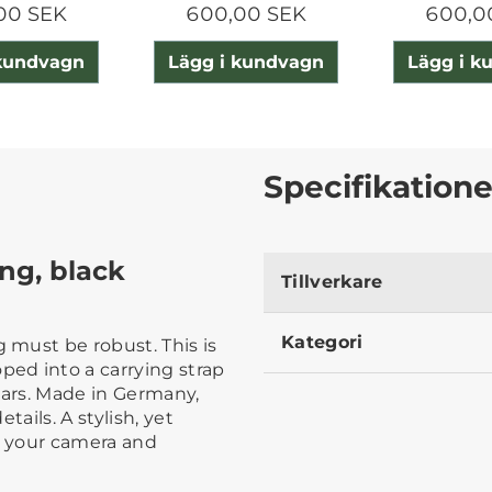
00 SEK
600,00 SEK
600,0
 kundvagn
Lägg i kundvagn
Lägg i k
Specifikatione
ng, black
Tillverkare
Kategori
must be robust. This is
ed into a carrying strap
lars. Made in Germany,
tails. A stylish, yet
y your camera and