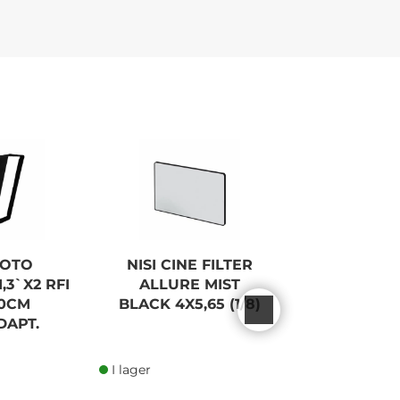
FOTO
NISI CINE FILTER
NISI CINE
,3`X2 RFI
ALLURE MIST
4X4 NANO I
0CM
BLACK 4X5,65 (1/8)
APT.
I lager
I lager