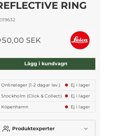
REFLECTIVE RING
EI19632
950,00 SEK
Lägg i kundvagn
Onlinelager (1-2 dagar lev.)
Ej i lager
Stockholm (Click & Collect)
Ej i lager
Köpenhamn
Ej i lager
Produktexperter