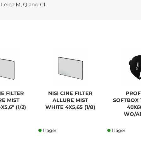
l Leica M, Q and CL
NE FILTER
NISI CINE FILTER
PRO
RE MIST
ALLURE MIST
SOFTBOX 1
5,6" (1/2)
WHITE 4X5,65 (1/8)
40X6
WO/AD
I lager
I lager