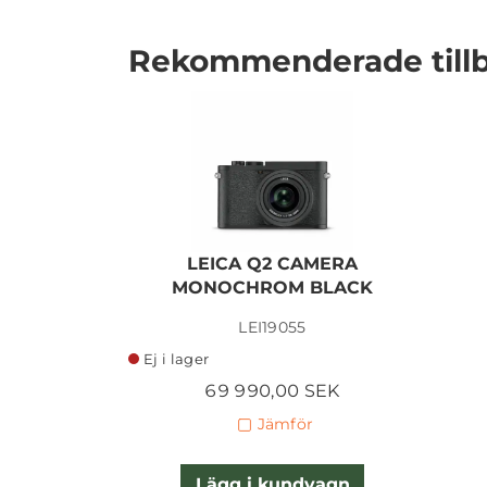
Rekommenderade till
I lager
LEICA Q2 CAMERA
MONOCHROM BLACK
LEI19055
Ej i lager
69 990,00 SEK
Jämför
Lägg i kundvagn