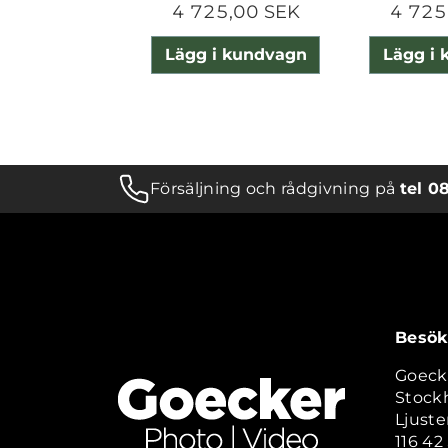
4 725,00 SEK
4 725
Lägg i kundvagn
Lägg i
Försäljning och rådgivning på
tel 0
Besök
Goeck
Stock
Ljuste
116 4