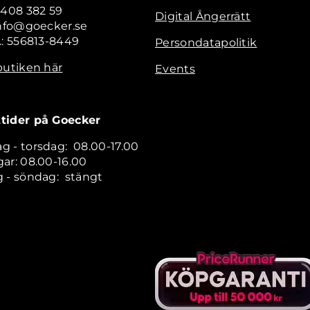
 408 382 59
Digital Ångerrätt
info@goecker.se
.: 556813-8449
Persondatapolitik
butiken här
Events
tider på Goecker
 - torsdag: 08.00-17.00
ar: 08.00-16.00
 - söndag: stängt