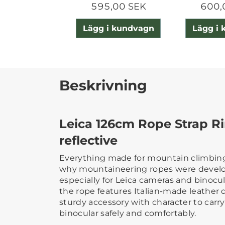
595,00 SEK
600,
Lägg i kundvagn
Lägg i
Beskrivning
Leica 126cm Rope Strap Ri
reflective
Everything made for mountain climbing 
why mountaineering ropes were develop
especially for Leica cameras and binocu
the rope features Italian-made leather de
sturdy accessory with character to carr
binocular safely and comfortably.