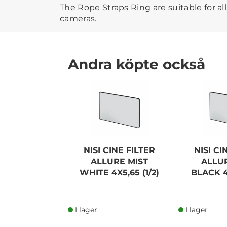
The Rope Straps Ring are suitable for al
cameras.
Andra köpte också
NISI CINE FILTER
NISI CI
ALLURE MIST
ALLU
WHITE 4X5,65 (1/2)
BLACK 4X
I lager
I lager