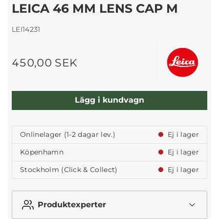
LEICA 46 MM LENS CAP M
LEI14231
450,00 SEK
Lägg i kundvagn
Onlinelager (1-2 dagar lev.)
Ej i lager
Köpenhamn
Ej i lager
Stockholm (Click & Collect)
Ej i lager
Produktexperter