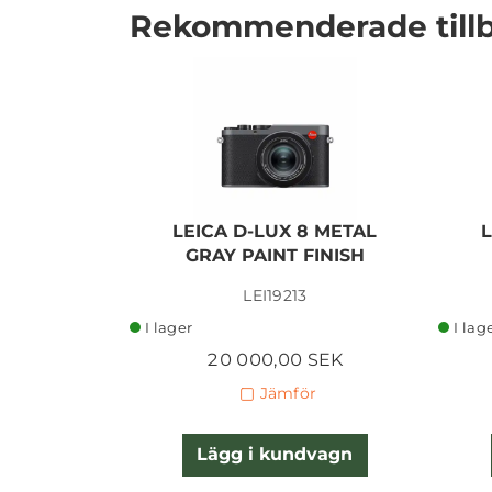
Rekommenderade till
LEICA D-LUX 8 METAL
GRAY PAINT FINISH
LEI19213
I lager
I lag
20 000,00 SEK
Jämför
Lägg i kundvagn