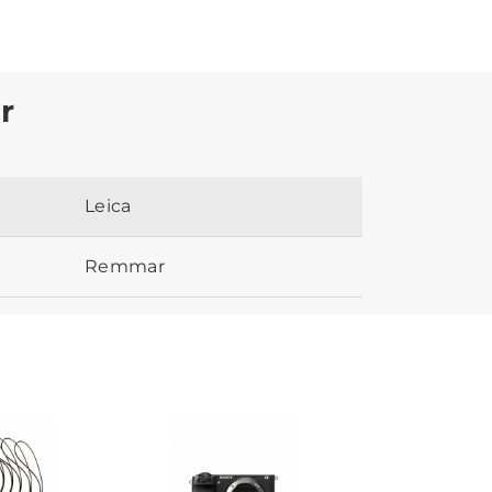
r
Leica
Remmar
NEW