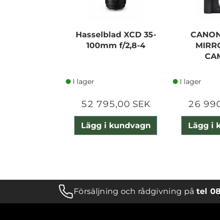
Hasselblad XCD 35-
CANON
100mm f/2,8-4
MIRR
CA
I lager
I lager
52 795,00 SEK
26 99
Lägg i kundvagn
Lägg i
Försäljning och rådgivning på
tel 0