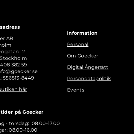
sadress
Information
er AB
Personal
holm
rögatan 12
Om Goecker
2 Stockholm
 408 382 59
Digital Ångerrätt
info@goecker.se
.: 556813-8449
Persondatapolitik
butiken här
Events
tider på Goecker
 - torsdag: 08.00-17.00
ar: 08.00-16.00