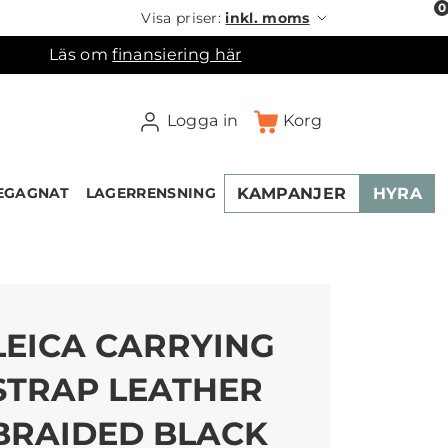
0
Visa priser:
inkl. moms
Läs om
finansiering här
Logga in
Korg
KAMPANJER
HYRA
EGAGNAT
LAGERRENSNING
LEICA CARRYING
STRAP LEATHER
BRAIDED BLACK