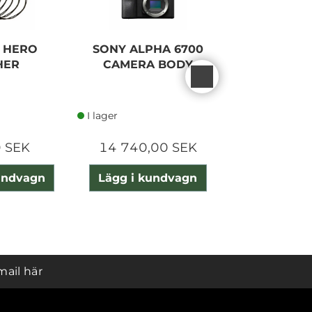
 HERO
SONY ALPHA 6700
CARUBA
HER
CAMERA BODY
TROLLEY 
BLAC
I lager
I lager
 SEK
14 740,00 SEK
1 140,0
undvagn
Lägg i kundvagn
Lägg i ku
mail här