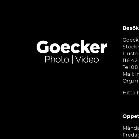
Besök
Goeck
Stock
Ljuste
116 4
Tel 08
Mail: 
Org.nr
Hitta 
Öppet
Måndag
Fredag