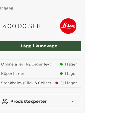
EI19695
1 400,00 SEK
Lägg i kundvagn
Onlinelager (1-2 dagar lev.)
I lager
Köpenhamn
I lager
Stockholm (Click & Collect)
Ej i lager
Produktexperter