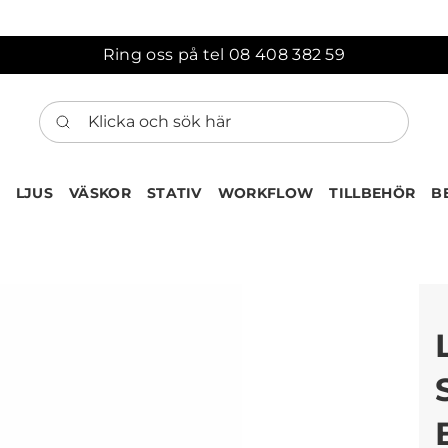
Ring oss på tel 08 408 382 59
Klicka och sök här
LJUS
VÄSKOR
STATIV
WORKFLOW
TILLBEHÖR
B