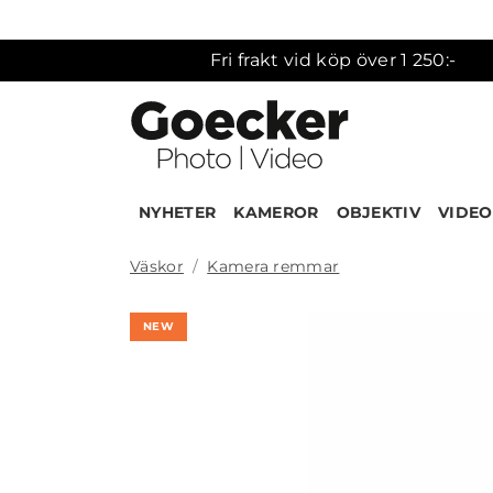
Fri frakt vid köp över 1 250:-
NYHETER
KAMEROR
OBJEKTIV
VIDEO
Väskor
Kamera remmar
NEW