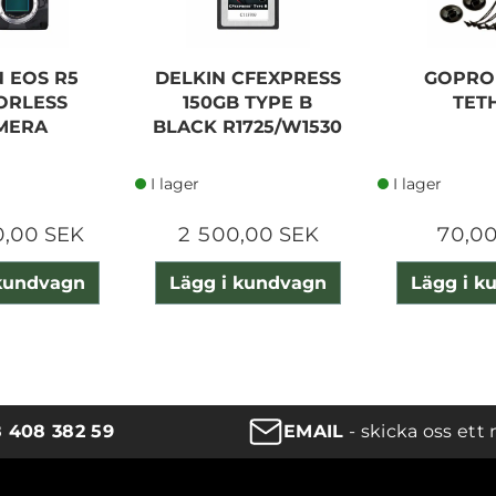
 EOS R5
DELKIN CFEXPRESS
GOPRO
ORLESS
150GB TYPE B
TET
MERA
BLACK R1725/W1530
I lager
I lager
0,00 SEK
2 500,00 SEK
70,00
 kundvagn
Lägg i kundvagn
Lägg i k
8 408 382 59
EMAIL
- skicka oss ett 