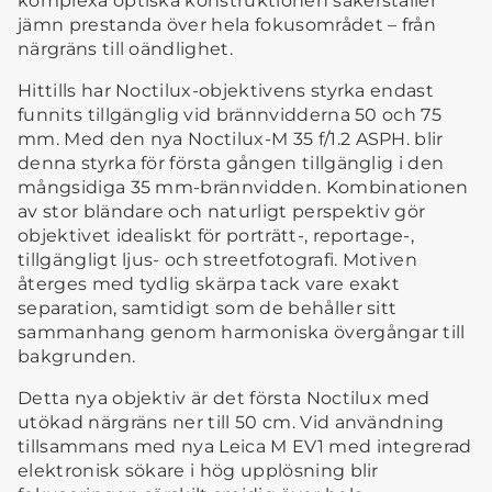
komplexa optiska konstruktionen säkerställer
jämn prestanda över hela fokusområdet – från
närgräns till oändlighet.
Hittills har Noctilux-objektivens styrka endast
funnits tillgänglig vid brännvidderna 50 och 75
mm. Med den nya Noctilux-M 35 f/1.2 ASPH. blir
denna styrka för första gången tillgänglig i den
mångsidiga 35 mm-brännvidden. Kombinationen
av stor bländare och naturligt perspektiv gör
objektivet idealiskt för porträtt-, reportage-,
tillgängligt ljus- och streetfotografi. Motiven
återges med tydlig skärpa tack vare exakt
separation, samtidigt som de behåller sitt
sammanhang genom harmoniska övergångar till
bakgrunden.
Detta nya objektiv är det första Noctilux med
utökad närgräns ner till 50 cm. Vid användning
tillsammans med nya Leica M EV1 med integrerad
elektronisk sökare i hög upplösning blir