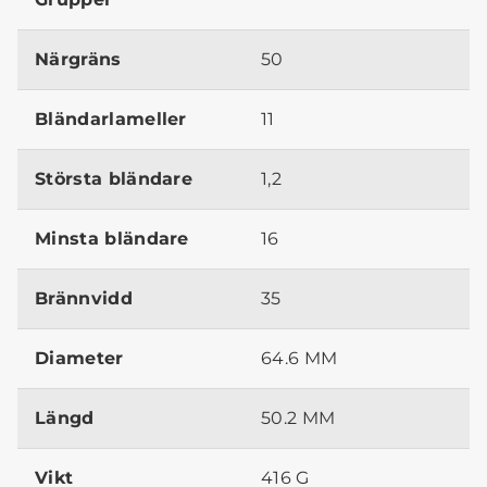
Närgräns
50
Bländarlameller
11
Största bländare
1,2
Minsta bländare
16
Brännvidd
35
Diameter
64.6 MM
Längd
50.2 MM
Vikt
416 G