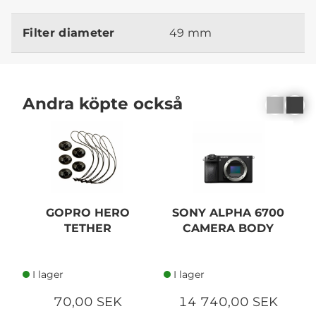
Filter diameter
49 mm
Andra köpte också
GOPRO HERO
SONY ALPHA 6700
S
TETHER
CAMERA BODY
I lager
I lager
70,00 SEK
14 740,00 SEK