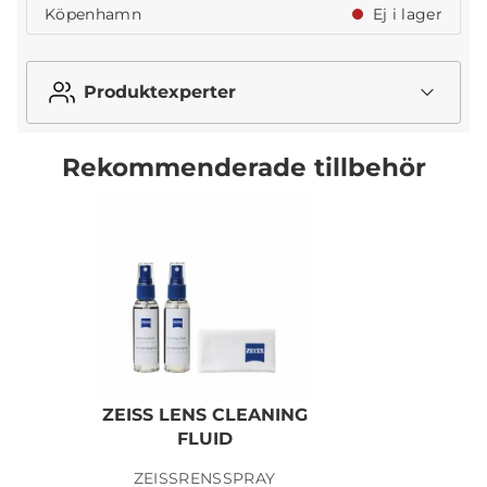
Köpenhamn
Ej i lager
Produktexperter
Rekommenderade tillbehör
ZEISS LENS CLEANING
Z
FLUID
ZEISSRENSSPRAY