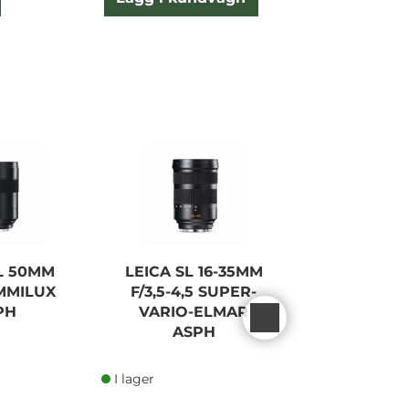
L 50MM
LEICA SL 16-35MM
LEICA M
UMMILUX
F/3,5-4,5 SUPER-
F/0,95 NO
PH
VARIO-ELMAR
ASPH B
ASPH
I lager
I lager