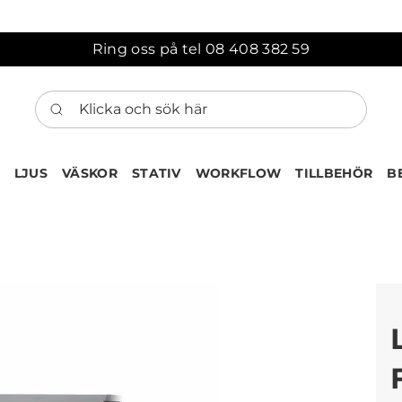
Ring oss på tel 08 408 382 59
Klicka och sök här
LJUS
VÄSKOR
STATIV
WORKFLOW
TILLBEHÖR
B
ten har nu lagts till i var
Gå till korgen
Köps ofta tillsammans med