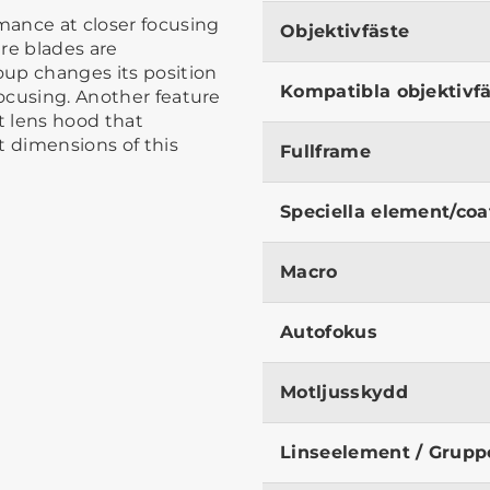
mance at closer focusing
Objektivfäste
re blades are
roup changes its position
Kompatibla objektivf
focusing. Another feature
t lens hood that
t dimensions of this
Fullframe
Speciella element/coa
Macro
Autofokus
Motljusskydd
Linseelement / Grupp