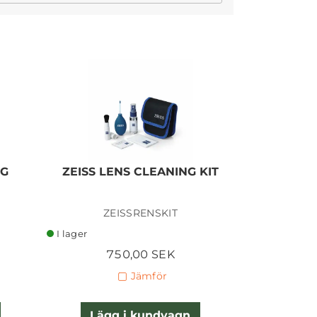
I lager
NG
ZEISS LENS CLEANING KIT
ZEISSRENSKIT
I lager
750,00 SEK
Jämför
Lägg i kundvagn