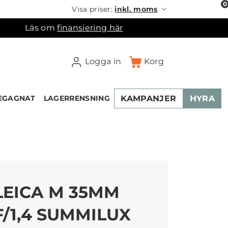
0
Visa priser:
inkl. moms
Läs om
finansiering här
Logga in
Korg
KAMPANJER
HYRA
EGAGNAT
LAGERRENSNING
×
ukorgen
LEICA M 35MM
F/1,4 SUMMILUX