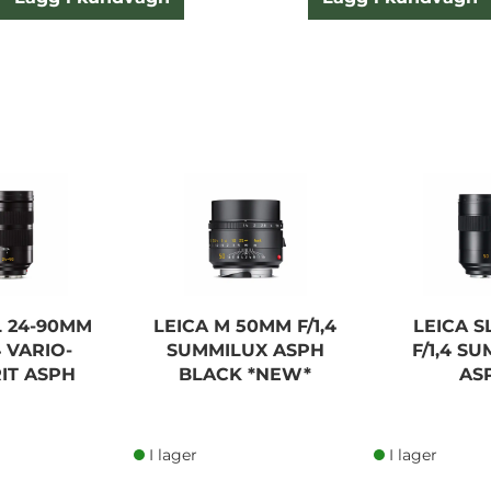
L 24-90MM
LEICA M 50MM F/1,4
LEICA S
4 VARIO-
SUMMILUX ASPH
F/1,4 S
IT ASPH
BLACK *NEW*
AS
I lager
I lager