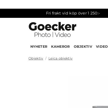
Fri frakt vid köp över 1 250:-
NYHETER
KAMEROR
OBJEKTIV
VIDEO
Objektiv
Leica objektiv
Produk