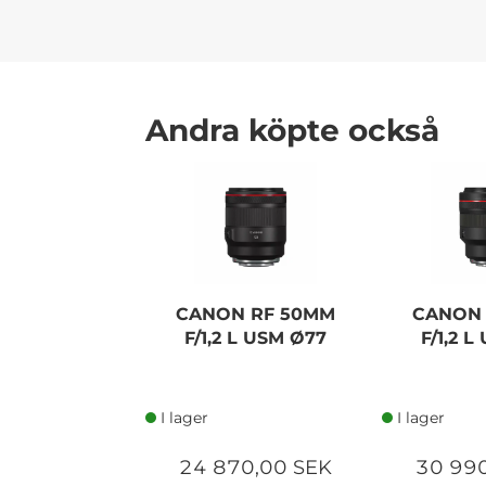
Andra köpte också
CANON RF 50MM
CANON
F/1,2 L USM Ø77
F/1,2 
I lager
I lager
24 870,00 SEK
30 99