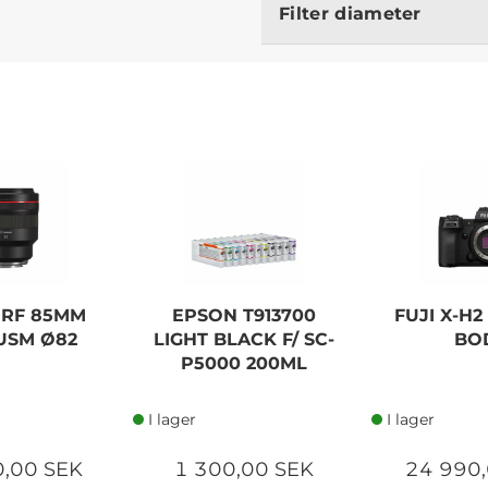
Filter diameter
 RF 85MM
EPSON T913700
FUJI X-H
L USM Ø82
LIGHT BLACK F/ SC-
BO
P5000 200ML
I lager
I lager
0,00 SEK
1 300,00 SEK
24 990,