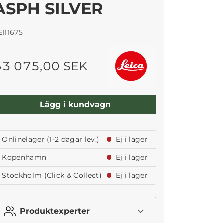
ASPH SILVER
EI11675
63 075,00 SEK
Lägg i kundvagn
Onlinelager (1-2 dagar lev.)
Ej i lager
Köpenhamn
Ej i lager
Stockholm (Click & Collect)
Ej i lager
Produktexperter