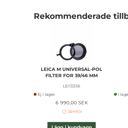
Rekommenderade till
I lager
LEICA M UNIVERSAL-POL
FILTER FOR 39/46 MM
LEI13356
Ej i lager
I lag
6 990,00 SEK
Jämför
Lägg i kundvagn