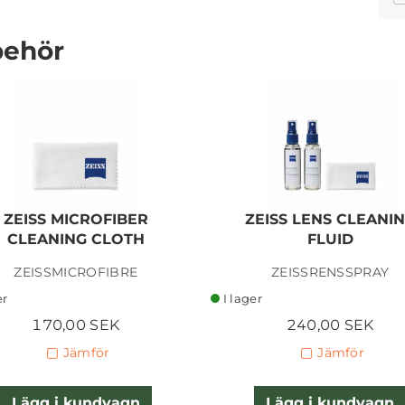
behör
LEICA BODY M11 BLACK
20200 (2) USED
ZEISS MICROFIBER
ZEISS LENS CLEANI
69 995,00 SEK
CLEANING CLOTH
FLUID
ZEISSMICROFIBRE
ZEISSRENSSPRAY
Lägg i kundvagn
er
I lager
170,00 SEK
240,00 SEK
Jämför
Jämför
Lägg i kundvagn
Lägg i kundvagn