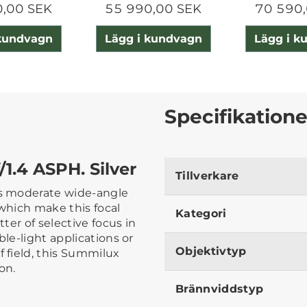
0,00 SEK
55 990,00 SEK
70 590,
 kundvagn
Lägg i kundvagn
Lägg i k
Specifikatione
1.4 ASPH. Silver
Tillverkare
s moderate wide-angle
 which make this focal
Kategori
tter of selective focus in
ble-light applications or
Objektivtyp
 field, this Summilux
on.
Brännviddstyp