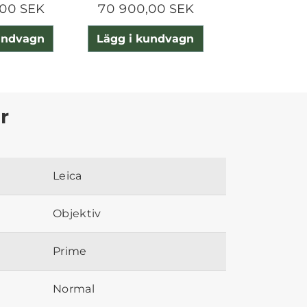
00 SEK
70 900,00 SEK
147 990,
undvagn
Lägg i kundvagn
Lägg i ku
r
Leica
Objektiv
Prime
Normal