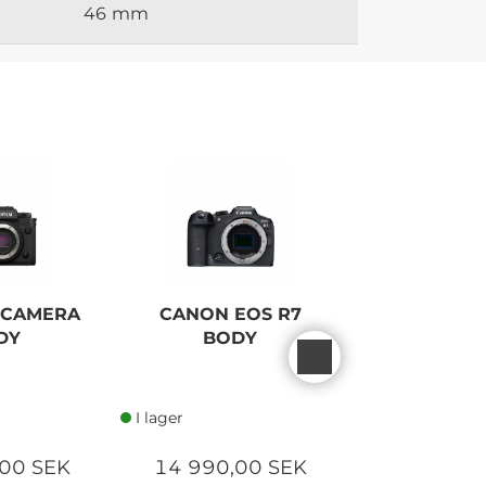
46 mm
2 CAMERA
CANON EOS R7
PROFOTO
DY
BODY
REMOTE
OLYM
I lager
I lager
00 SEK
14 990,00 SEK
2 495,0