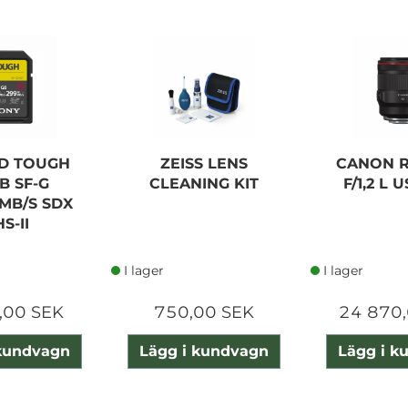
SD TOUGH
ZEISS LENS
CANON R
B SF-G
CLEANING KIT
F/1,2 L 
9MB/S SDX
S-II
I lager
I lager
,00 SEK
750,00 SEK
24 870,
 kundvagn
Lägg i kundvagn
Lägg i k