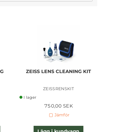
I lager
NG
ZEISS LENS CLEANING KIT
ZEISSRENSKIT
I lager
750,00 SEK
Jämför
Lägg i kundvagn