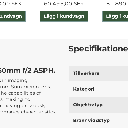
0,00 SEK
60 495,00 SEK
81 890,
 kundvagn
Lägg i kundvagn
Lägg i k
Specifikatione
50mm f/2 ASPH.
Tillverkare
s in imaging
50mm Summicron lens.
Kategori
 the capabilities of
s, making no
Objektivtyp
chieving previously
formance characteristics.
Brännviddstyp