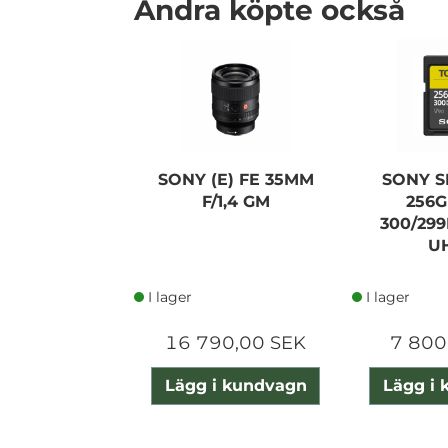
Andra köpte också
SONY (E) FE 35MM
SONY 
F/1,4 GM
256G
300/29
UH
I lager
I lager
16 790,00 SEK
7 800
Lägg i kundvagn
Lägg i