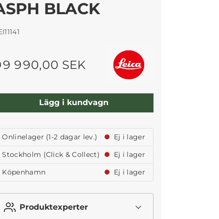
ASPH BLACK
EI11141
99 990,00 SEK
Lägg i kundvagn
Onlinelager (1-2 dagar lev.)
Ej i lager
Stockholm (Click & Collect)
Ej i lager
Köpenhamn
Ej i lager
Produktexperter