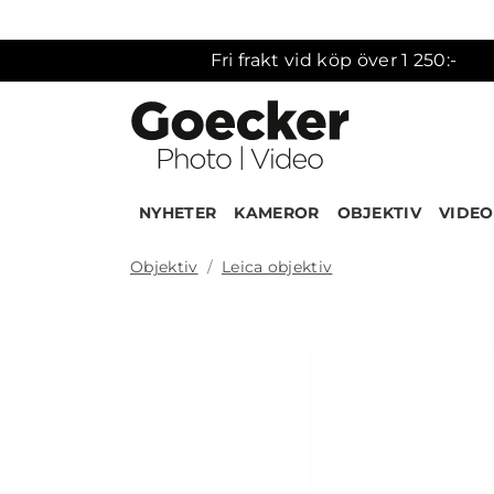
Fri frakt vid köp över 1 250:-
NYHETER
KAMEROR
OBJEKTIV
VIDEO
Objektiv
Leica objektiv
Produk