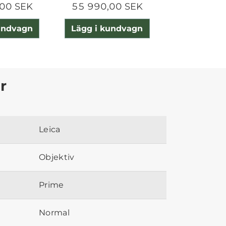
00 SEK
55 990,00 SEK
23 990,0
undvagn
Lägg i kundvagn
Lägg i ku
r
Leica
Objektiv
Prime
Normal