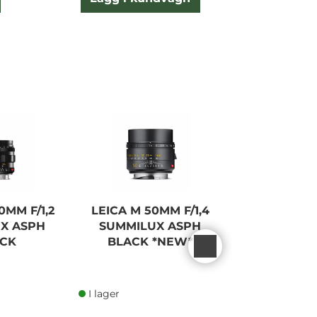
0MM F/1,2
LEICA M 50MM F/1,4
LEICA SL 5
X ASPH
SUMMILUX ASPH
SUMMICRO
CK
BLACK *NEW*
I lager
I lager