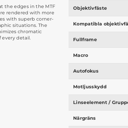
f at the edges in the MTF
Objektivfäste
 are rendered with more
es with superb corner-
Kompatibla objektivf
aphic situations. The
nimizes chromatic
 every detail.
Fullframe
Macro
Autofokus
Motljusskydd
Linseelement / Grupp
Närgräns