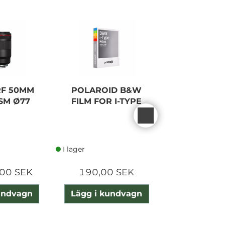
F 50MM
POLAROID B&W
NISI 37 
USM Ø77
FILM FOR I-TYPE
FILTER PR
HUC 
I lager
I lager
00 SEK
190,00 SEK
460,00
undvagn
Lägg i kundvagn
Lägg i ku