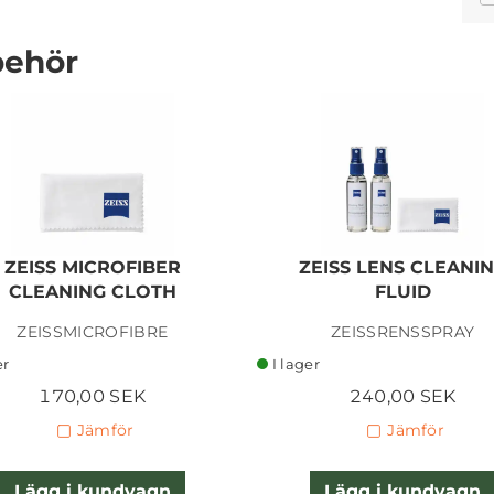
behör
LEICA BODY M11 BLACK
20200 (2) USED
ZEISS MICROFIBER
ZEISS LENS CLEANI
69 995,00 SEK
CLEANING CLOTH
FLUID
ZEISSMICROFIBRE
ZEISSRENSSPRAY
Lägg i kundvagn
er
I lager
170,00 SEK
240,00 SEK
Jämför
Jämför
Lägg i kundvagn
Lägg i kundvagn