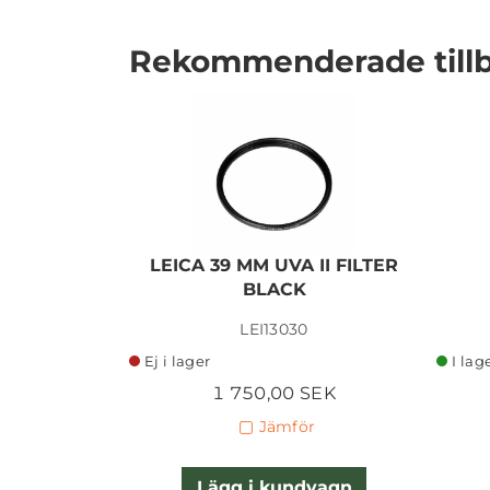
Rekommenderade till
I lager
LEICA 39 MM UVA II FILTER
BLACK
LEI13030
Ej i lager
I lag
1 750,00 SEK
Jämför
Lägg i kundvagn