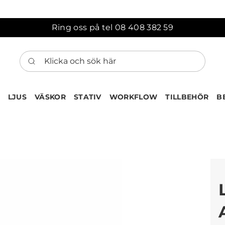
Ring oss på tel 08 408 382 59
Klicka och sök här
LJUS
VÄSKOR
STATIV
WORKFLOW
TILLBEHÖR
B
ten har nu lagts till i var
Gå till korgen
Köps ofta tillsammans med