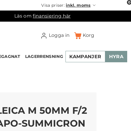
0
Visa priser:
inkl. moms
Läs om
finansiering här
Logga in
Korg
KAMPANJER
HYRA
EGAGNAT
LAGERRENSNING
×
ukorgen
LEICA M 50MM F/2
APO-SUMMICRON