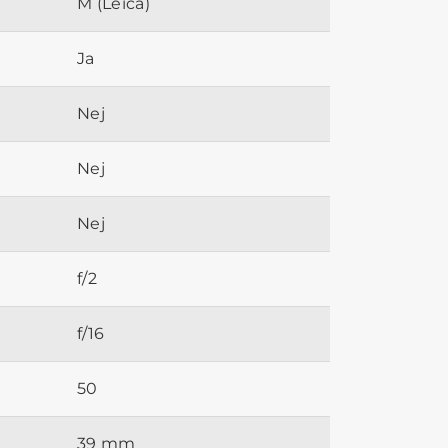
M (Leica)
Ja
Nej
Nej
Nej
f/2
f/16
50
39 mm