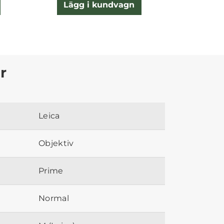
Lägg i kundvagn
Lägg
r
Leica
Objektiv
Prime
Normal