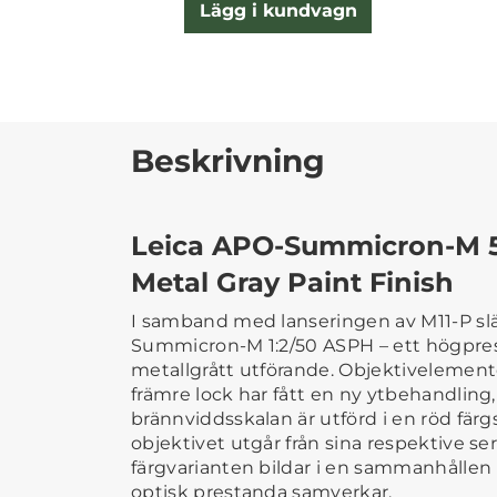
Lägg i kundvagn
Beskrivning
Leica APO-Summicron-M 
Metal Gray Paint Finish
I samband med lanseringen av M11-P sl
Summicron-M 1:2/50 ASPH – ett högpres
metallgrått utförande. Objektivelement
främre lock har fått en ny ytbehandling,
brännviddsskalan är utförd i en röd fär
objektivet utgår från sina respektive s
färgvarianten bildar i en sammanhållen
optisk prestanda samverkar.