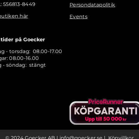
.: 556813-8449
Persondatapolitik
butiken här
Events
tider på Goecker
 - torsdag: 08.00-17.00
ar: 08.00-16.00
 - söndag: stängt
© 2024 Goecker AB
|
info@goecker.se
|
Köpvillkor