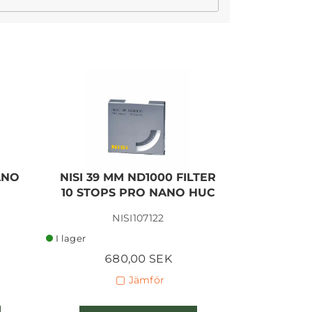
ANO
NISI 39 MM ND1000 FILTER
LEICA M
10 STOPS PRO NANO HUC
PA
NISI107122
I lager
I lager
680,00 SEK
107
Jämför