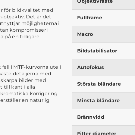
Objektivfäste
r för bildkvalitet med
bjektiv. Det är det
Fullframe
utnyttjar möjligheterna i
tan kompromisser i
Macro
a på en tidigare
Bildstabilisator
 fall i MTF-kurvorna ute i
Autofokus
naste detaljerna med
r skarpa bilder med
Största bländare
ill kant i alla
pokromatiska korrigering
rställer en naturlig
Minsta bländare
Brännvidd
Filter diameter