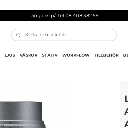
Ring oss på tel 08 408 382 59
Klicka och sök här
LJUS
VÄSKOR
STATIV
WORKFLOW
TILLBEHÖR
B