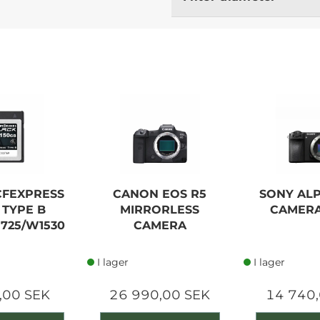
CFEXPRESS
CANON EOS R5
SONY ALP
 TYPE B
MIRRORLESS
CAMER
1725/W1530
CAMERA
I lager
I lager
,00 SEK
26 990,00 SEK
14 740,