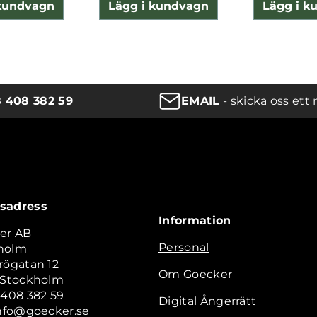
 kundvagn
Lägg i kundvagn
Lägg i k
8 408 382 59
EMAIL
- skicka oss ett 
sadress
Information
er AB
Personal
holm
rögatan 12
Om Goecker
2 Stockholm
 408 382 59
Digital Ångerrätt
info@goecker.se