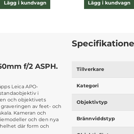
Lägg i kundvagn
Lägg i kundvagn
Specifikatione
50mm f/2 ASPH.
Tillverkare
Kategori
äpps Leica APO-
tandaobjektiv i
en och objektivets
Objektivtyp
 graveringen av feet- och
gskala. Kameran och
Brännviddstyp
eriemodeller och den nya
 helhet där form och