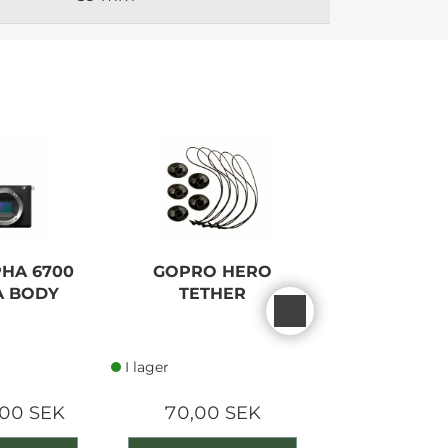
NEW
HA 6700
GOPRO HERO
CARUBA
A BODY
TETHER
TROLLEY 
BLAC
I lager
I lager
00 SEK
70,00 SEK
1 140,0