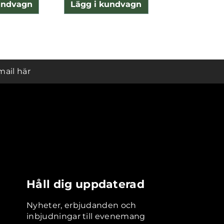
undvagn
Lägg i kundvagn
Lägg i ku
mail här
Håll dig uppdaterad
Nyheter, erbjudanden och
inbjudningar till evenemang