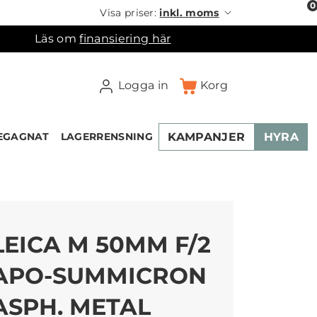
0
Visa priser:
inkl. moms
Läs om
finansiering här
Logga in
Korg
KAMPANJER
HYRA
EGAGNAT
LAGERRENSNING
LEICA M 50MM F/2
APO-SUMMICRON
ASPH. METAL