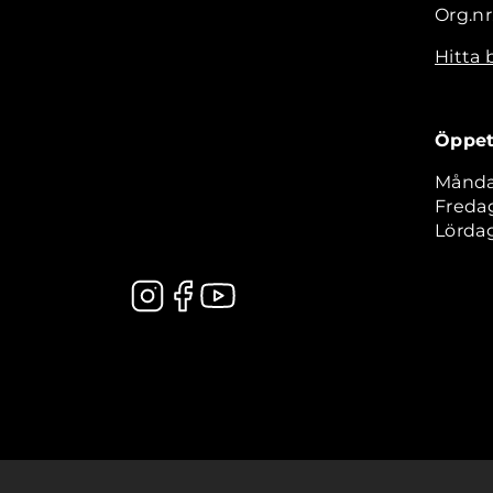
Org.nr
Hitta 
Öppet
Måndag
Fredag
Lördag