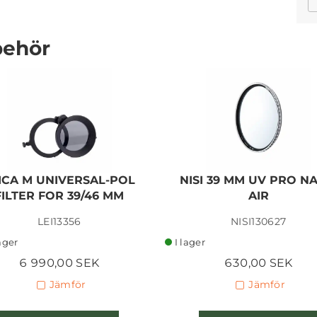
behör
ICA M UNIVERSAL-POL
NISI 39 MM UV PRO N
FILTER FOR 39/46 MM
AIR
LEI13356
NISI130627
lager
I lager
6 990,00 SEK
630,00 SEK
Jämför
Jämför