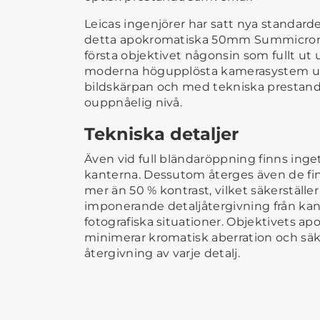
Leicas ingenjörer har satt nya standarde
detta apokromatiska 50mm Summicron-o
första objektivet någonsin som fullt ut 
moderna högupplösta kamerasystem u
bildskärpan och med tekniska prestand
ouppnåelig nivå.
Tekniska detaljer
Även vid full bländaröppning finns inget
kanterna. Dessutom återges även de fi
mer än 50 % kontrast, vilket säkerställe
imponerande detaljåtergivning från kant t
fotografiska situationer. Objektivets a
minimerar kromatisk aberration och säke
återgivning av varje detalj.