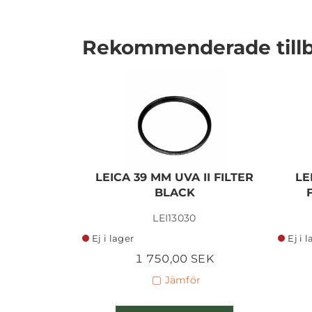
Rekommenderade till
LEICA 39 MM UVA II FILTER
LE
BLACK
LEI13030
Ej i lager
Ej i 
1 750,00 SEK
Jämför