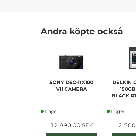
Andra köpte också
SONY DSC-RX100
DELKIN 
VII CAMERA
150GB
BLACK R
I lager
I lager
12 890,00 SEK
2 500