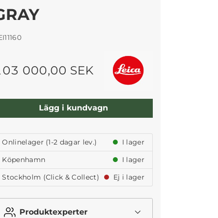
GRAY
EI11160
103 000,00 SEK
Lägg i kundvagn
Onlinelager (1-2 dagar lev.)
I lager
Köpenhamn
I lager
Stockholm (Click & Collect)
Ej i lager
Produktexperter