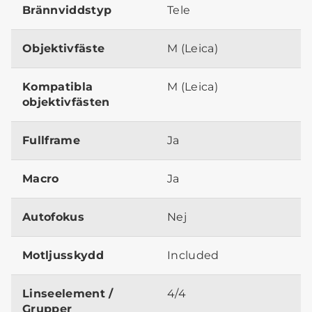
Brännviddstyp
Tele
Objektivfäste
M (Leica)
Kompatibla
M (Leica)
objektivfästen
Fullframe
Ja
Macro
Ja
Autofokus
Nej
Motljusskydd
Included
Linseelement /
4/4
Grupper