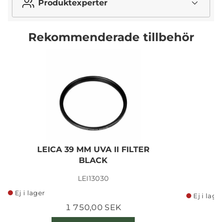
Produktexperter
Rekommenderade tillbehör
LEICA 39 MM UVA II FILTER
L
BLACK
F
LEI13030
Ej i lager
Ej i lage
1 750,00 SEK