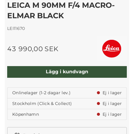
LEICA M 90MM F/4 MACRO-
ELMAR BLACK
LEI11670
43 990,00 SEK
Lägg i kundvagn
Onlinelager (1-2 dagar lev.)
Ej i lager
Stockholm (Click & Collect)
Ej i lager
Köpenhamn
Ej i lager