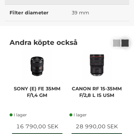
Filter diameter
39 mm
Andra köpte också
SONY (E) FE 35MM
CANON RF 15-35MM
F/1,4 GM
F/2,8 L IS USM
O
I lager
I lager
16 790,00 SEK
28 990,00 SEK