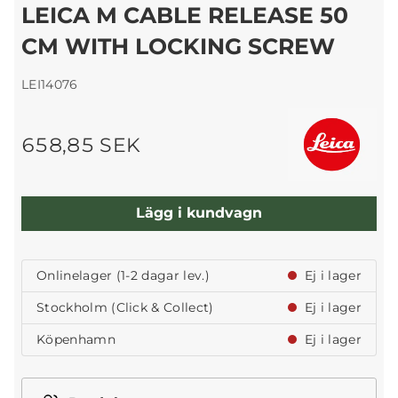
LEICA M CABLE RELEASE 50
CM WITH LOCKING SCREW
LEI14076
658,85 SEK
Lägg i kundvagn
Onlinelager (1-2 dagar lev.)
Ej i lager
Stockholm (Click & Collect)
Ej i lager
Köpenhamn
Ej i lager