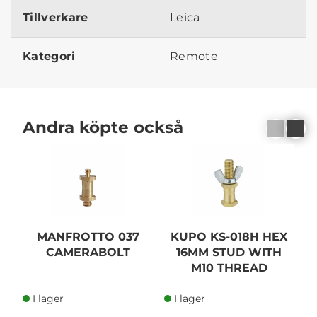
Tillverkare
Leica
Kategori
Remote
Andra köpte också
MANFROTTO 037
KUPO KS-018H HEX
CAMERABOLT
16MM STUD WITH
V
M10 THREAD
R
I lager
I lager