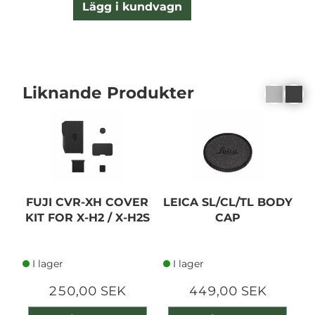
Lägg i kundvagn
Liknande Produkter
FUJI CVR-XH COVER
LEICA SL/CL/TL BODY
C
KIT FOR X-H2 / X-H2S
CAP
C
I lager
I lager
250,00 SEK
449,00 SEK