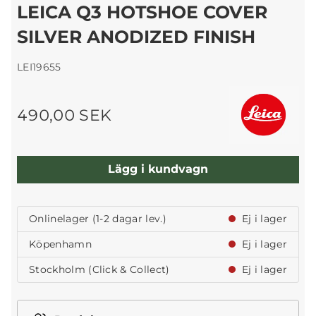
LEICA Q3 HOTSHOE COVER
SILVER ANODIZED FINISH
LEI19655
490,00 SEK
Lägg i kundvagn
Onlinelager (1-2 dagar lev.)
Ej i lager
Köpenhamn
Ej i lager
Stockholm (Click & Collect)
Ej i lager