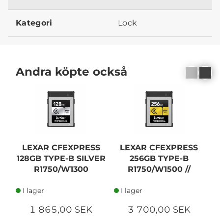
Kategori
Lock
Andra köpte också
LEXAR CFEXPRESS
LEXAR CFEXPRESS
128GB TYPE-B SILVER
256GB TYPE-B
2
R1750/W1300
R1750/W1500 //
I lager
I lager
1 865,00 SEK
3 700,00 SEK