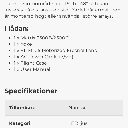
har ett zoomområde från 16° till 48° och kan
justeras på distans – en stor fördel när armaturen
är monterad högt eller används i större arrays.
I lådan:
1 x Matrix 2500B/2500C
1 x Yoke
1 x FL-MT25 Motorized Fresnel Lens
1 x AC Power Cable (7,5m)
1 x Flight Case
1 x User Manual
Specifikationer
Tillverkare
Nanlux
Kategori
LED ljus