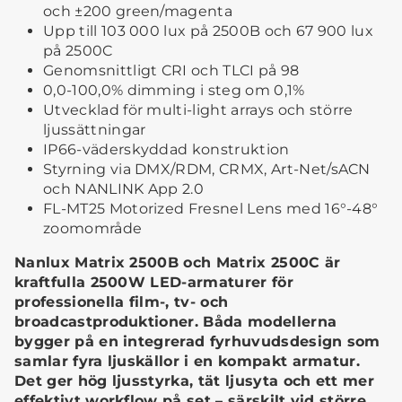
och ±200 green/magenta
Upp till 103 000 lux på 2500B och 67 900 lux
på 2500C
Genomsnittligt CRI och TLCI på 98
0,0-100,0% dimming i steg om 0,1%
Utvecklad för multi-light arrays och större
ljussättningar
IP66-väderskyddad konstruktion
Styrning via DMX/RDM, CRMX, Art-Net/sACN
och NANLINK App 2.0
FL-MT25 Motorized Fresnel Lens med 16°-48°
zoomområde
Nanlux Matrix 2500B och Matrix 2500C är
kraftfulla 2500W LED-armaturer för
professionella film-, tv- och
broadcastproduktioner. Båda modellerna
bygger på en integrerad fyrhuvudsdesign som
samlar fyra ljuskällor i en kompakt armatur.
Det ger hög ljusstyrka, tät ljusyta och ett mer
effektivt workflow på set – särskilt vid större