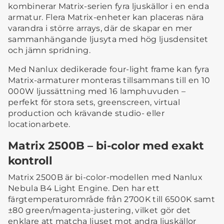
kombinerar Matrix-serien fyra ljuskällor i en enda
armatur. Flera Matrix-enheter kan placeras nära
varandra i större arrays, där de skapar en mer
sammanhängande ljusyta med hög ljusdensitet
och jämn spridning.
Med Nanlux dedikerade four-light frame kan fyra
Matrix-armaturer monteras tillsammans till en 10
000W ljussättning med 16 lamphuvuden –
perfekt för stora sets, greenscreen, virtual
production och krävande studio- eller
locationarbete.
Matrix 2500B – bi-color med exakt
kontroll
Matrix 2500B är bi-color-modellen med Nanlux
Nebula B4 Light Engine. Den har ett
färgtemperaturområde från 2700K till 6500K samt
±80 green/magenta-justering, vilket gör det
enklare att matcha ljuset mot andra ljuskällor