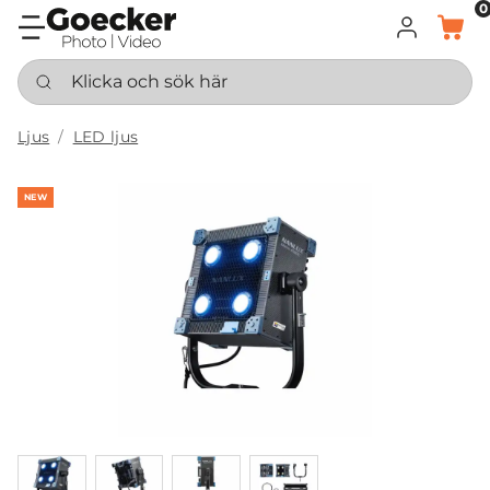
0
LOGGA IN
KORG
Klicka och sök här
Ljus
LED ljus
NEW