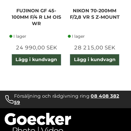
FUJINON GF 45-
NIKON 70-200MM
N
100MM F/4 R LM OIS
F/2,8 VR S Z-MOUNT
WR
I lager
I lager
24 990,00 SEK
28 215,00 SEK
Lägg i kundvagn
Lägg i kundvagn
Försäljning och rådgivning ring
08 408 382
59