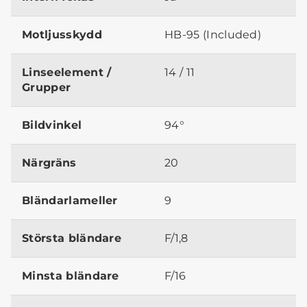
Motljusskydd
HB-95 (Included)
Linseelement /
14 / 11
Grupper
Bildvinkel
94°
Närgräns
20
Bländarlameller
9
Största bländare
F/1,8
Minsta bländare
F/16