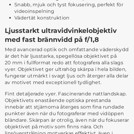
Snabb, mjuk och tyst fokusering, perfekt för
videoinspelning
Vädertät konstruktion
Ljusstarkt ultravidvinkelobjektiv
med fast brännvidd på f/1,8
Med avancerad optik och omfattande väderskydd
är det här ljusstarka, spegellösa objektivet på
20 mm i fullformat redo att fotografera alla slags
vyer. Objektivet ger ultrahög skärpa i hela bilden,
fungerar utmärkt i svagt ljus och återger alla delar
av motivet med exceptionell tydlighet.
Fint detaljerade vyer. Fascinerande nattlandskap.
Objektivets enastående optiska prestanda
innebär att stjärnorna återges som fina rundade
punkter även när du fotograferar med vidöppen
bländare. Skärpan är otrolig, även när du fokuserar
objektivet på motiv som finns nära. Och
linsöverstrålning motverkas effektivt, även i