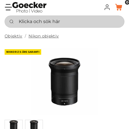
0
LOGGA IN
KORG
Klicka och sök här
Objektiv
Nikon objektiv
NIKKOR Z 5-ÅRS GARANTI